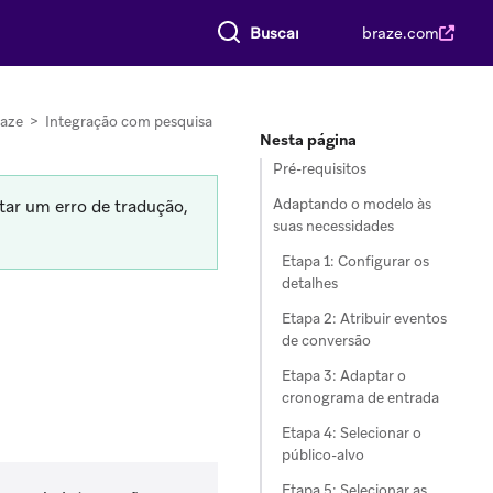
Buscar tudo
braze.com
raze
>
Integração com pesquisa
Nesta página
Pré-requisitos
Adaptando o modelo às
tar um erro de tradução,
suas necessidades
Etapa 1: Configurar os
detalhes
Etapa 2: Atribuir eventos
de conversão
Etapa 3: Adaptar o
cronograma de entrada
Etapa 4: Selecionar o
público-alvo
Etapa 5: Selecionar as