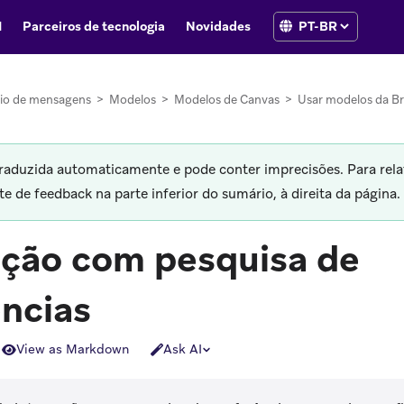
I
Parceiros de tecnologia
Novidades
io de mensagens
>
Modelos
>
Modelos de Canvas
>
Usar modelos da B
traduzida automaticamente e pode conter imprecisões. Para rela
 de feedback na parte inferior do sumário, à direita da página.
ação com pesquisa de
ências
View as Markdown
Ask AI