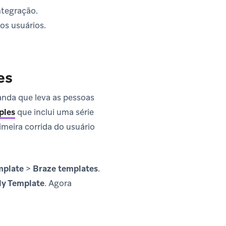
ntegração.
os usuários.
es
nda que leva as pessoas
ples
que inclui uma série
imeira corrida do usuário
mplate
>
Braze templates
.
ly Template
. Agora