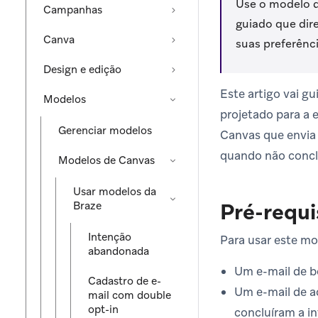
Use o modelo d
Campanhas
guiado que dir
Canva
suas preferênc
Design e edição
Este artigo vai g
Modelos
projetado para a e
Gerenciar modelos
Canvas que envia 
quando não concl
Modelos de Canvas
Usar modelos da
Pré-requi
Braze
Intenção
Para usar este mo
abandonada
Um e-mail de bo
Cadastro de e-
Um e-mail de a
mail com double
opt-in
concluíram a i