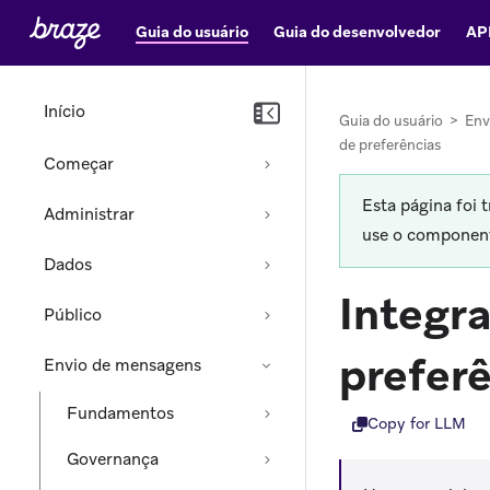
Guia do usuário
Guia do desenvolvedor
AP
Início
Guia do usuário
>
Env
de preferências
Começar
Esta página foi 
Administrar
use o componente
Dados
Integr
Público
prefer
Envio de mensagens
Fundamentos
Copy for LLM
Governança