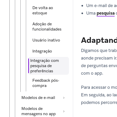
Um e-mail de a
De volta ao
Uma
pesquisa
c
estoque
Adoção de
funcionalidades
Adaptand
Usuário inativo
Digamos que trab
Integração
aonde precisam ir
Integração com
de perguntas envo
pesquisa de
preferências
com o app.
Feedback pós-
compra
Para acessar o mo
Em seguida, ao l
Modelos de e-mail
podemos percorre
Modelos de
mensagens no app