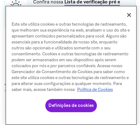
Confira nossa
Lista de verificação pré e
pós-lançamento
para itens a considerar
antes e depois de lançar um Canvas.
Este site utiliza cookies e outras tecnologias de rastreamento,
que melhoram sua experiência na web, analisam o uso do site e
apresentam conteúdos personalizados para você. Alguns são
essenciais para a funcionalidade de nosso site, enquanto
outros são opcionais e utilizados somente com o seu
consentimento. Cookies e outras tecnologias de rastreamento
podem ser armazenados em seu dispositivo após serem
colocados por nós e por parceiros confiáveis. Acesse nosso
Gerenciador de Consentimento de Cookies para saber como
este site utiliza cookies e outras tecnologias de rastreamento e
Cadastro de
Adoção de
para alterar suas configurações a qualquer momento. Para
ANTERIOR
PRÓXIMO
e-mail com double opt-in
funcionalidades
saber mais, acesse também nossa
Política de Cookies
Definições de cookies
© Braze. All Rights Reserved
Privacy Policy
Preferências de cookies