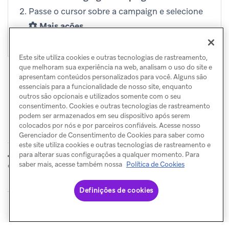
Passe o cursor sobre a campaign e selecione
Mais ações
.
Selecione
Duplicar
.
Este site utiliza cookies e outras tecnologias de rastreamento,
que melhoram sua experiência na web, analisam o uso do site e
apresentam conteúdos personalizados para você. Alguns são
essenciais para a funcionalidade de nosso site, enquanto
outros são opcionais e utilizados somente com o seu
consentimento. Cookies e outras tecnologias de rastreamento
podem ser armazenados em seu dispositivo após serem
colocados por nós e por parceiros confiáveis. Acesse nosso
Gerenciador de Consentimento de Cookies para saber como
este site utiliza cookies e outras tecnologias de rastreamento e
Copiar entre
Prévia
para alterar suas configurações a qualquer momento. Para
ANTERIOR
PRÓXIMO
espaços de trabalho
compartilhável
saber mais, acesse também nossa
Política de Cookies
Definições de cookies
© Braze. All Rights Reserved
Privacy Policy
Preferências de cookies