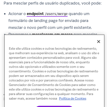
Para mesclar perfis de usuário duplicados, você pode:
Acionar o
endpoint
quando um
/users/merge
formulário de landing page for enviado para
mesclar o novo perfil com um perfil existente.
Programar a
mesclagem em massa
para mesclar
periodicamente perfis duplicados com base em
identificadores correspondentes.
Este site utiliza cookies e outras tecnologias de rastreamento,
que melhoram sua experiência na web, analisam o uso do site e
apresentam conteúdos personalizados para você. Alguns são
essenciais para a funcionalidade de nosso site, enquanto
outros são opcionais e utilizados somente com o seu
consentimento. Cookies e outras tecnologias de rastreamento
podem ser armazenados em seu dispositivo após serem
colocados por nós e por parceiros confiáveis. Acesse nosso
Gerenciador de Consentimento de Cookies para saber como
este site utiliza cookies e outras tecnologias de rastreamento e
Personalizar
para alterar suas configurações a qualquer momento. Para
ANTERIOR
landing pages
saber mais, acesse também nossa
Política de Cookies