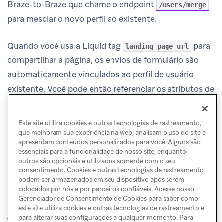
Braze-to-Braze que chame o endpoint
/users/merge
para mesclar o novo perfil ao existente.
Quando você usa a Liquid tag
para
landing_page_url
compartilhar a página, os envios de formulário são
automaticamente vinculados ao perfil de usuário
existente. Você pode então referenciar os atributos de
usuário enviados na landing page por meio de Liquid
para templates subsequentes.
Este site utiliza cookies e outras tecnologias de rastreamento,
que melhoram sua experiência na web, analisam o uso do site e
apresentam conteúdos personalizados para você. Alguns são
essenciais para a funcionalidade de nosso site, enquanto
outros são opcionais e utilizados somente com o seu
consentimento. Cookies e outras tecnologias de rastreamento
podem ser armazenados em seu dispositivo após serem
colocados por nós e por parceiros confiáveis. Acesse nosso
Gerenciador de Consentimento de Cookies para saber como
este site utiliza cookies e outras tecnologias de rastreamento e
FAQ
Criar landing
para alterar suas configurações a qualquer momento. Para
ANTERIOR
PRÓXIMO