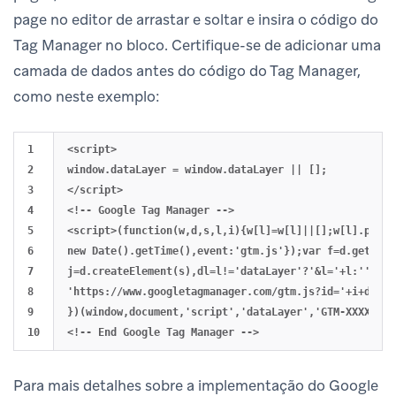
page no editor de arrastar e soltar e insira o código do
Tag Manager no bloco. Certifique-se de adicionar uma
camada de dados antes do código do Tag Manager,
como neste exemplo:
1

<script>

2

window.dataLayer = window.dataLayer || [];

3

</script>

4

<!-- Google Tag Manager -->

5

<script>(function(w,d,s,l,i){w[l]=w[l]||[];w[l].push(
6

new Date().getTime(),event:'gtm.js'});var f=d.getElem
7

j=d.createElement(s),dl=l!='dataLayer'?'&l='+l:'';j.a
8

'https://www.googletagmanager.com/gtm.js?id='+i+dl;f.
9

})(window,document,'script','dataLayer','GTM-XXXXXX')
Para mais detalhes sobre a implementação do Google