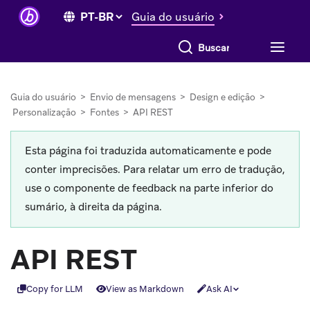
Guia do usuário
Buscar tudo
Guia do usuário
>
Envio de mensagens
>
Design e edição
>
Personalização
>
Fontes
>
API REST
Esta página foi traduzida automaticamente e pode
conter imprecisões. Para relatar um erro de tradução,
use o componente de feedback na parte inferior do
sumário, à direita da página.
API REST
Copy for LLM
View as Markdown
Ask AI