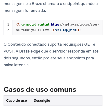
mensagem, e a Braze chamará o endpoint quando a
mensagem for enviada.
1

{%
connected_content
https
:
//api.example.com/user/{{${
We think you'll love 
{{
recs
.
top_pick
}}
O Conteúdo conectado suporta requisições GET e
POST. A Braze exige que o servidor responda em até
dois segundos, então projete seus endpoints para
baixa latência.
Casos de uso comuns
Caso de uso
Descrição