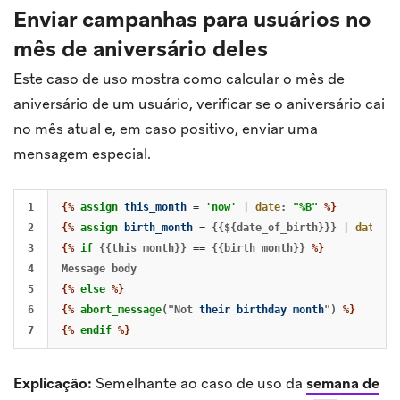
Enviar campanhas para usuários no
mês de aniversário deles
Este caso de uso mostra como calcular o mês de
aniversário de um usuário, verificar se o aniversário cai
no mês atual e, em caso positivo, enviar uma
mensagem especial.
1

{%
assign
this_month
=
'now'
|
date
:
"%B"
%}
2

{%
assign
birth_month
=
{{${date_of_birth}}}
|
date
:
"
3

{%
if
{{this_month}}
==
{{birth_month}}
%}
4

5

{%
else
%}
6

{%
abort_message
("Not
their
birthday
month
")
%}
{%
endif
%}
Explicação:
Semelhante ao caso de uso da
semana de