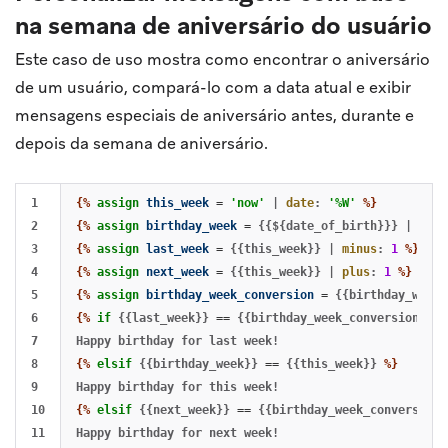
na semana de aniversário do usuário
Este caso de uso mostra como encontrar o aniversário
de um usuário, compará-lo com a data atual e exibir
mensagens especiais de aniversário antes, durante e
depois da semana de aniversário.
1

{%
assign
this_week
=
'now'
|
date
:
'%W'
%}
2

{%
assign
birthday_week
=
{{${date_of_birth}}}
|
date
3

{%
assign
last_week
=
{{this_week}}
|
minus
:
1
%}
4

{%
assign
next_week
=
{{this_week}}
|
plus
:
1
%}
5

{%
assign
birthday_week_conversion
=
{{birthday_week}
6

{%
if
{{last_week}}
==
{{birthday_week_conversion}}
%
7

8

{%
elsif
{{birthday_week}}
==
{{this_week}}
%}
9

10

{%
elsif
{{next_week}}
==
{{birthday_week_conversion}
11
