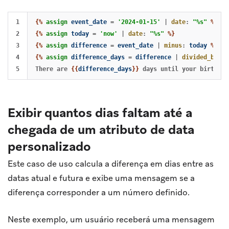
1

{%
assign
event_date
=
'2024-01-15'
|
date
:
"%s"
%}
2

{%
assign
today
=
'now'
|
date
:
"%s"
%}
3

{%
assign
difference
=
event_date
|
minus
:
today
%}
4

{%
assign
difference_days
=
difference
|
divided_by
:
8
There are 
{{
difference_days
}}
Exibir quantos dias faltam até a
chegada de um atributo de data
personalizado
Este caso de uso calcula a diferença em dias entre as
datas atual e futura e exibe uma mensagem se a
diferença corresponder a um número definido.
Neste exemplo, um usuário receberá uma mensagem