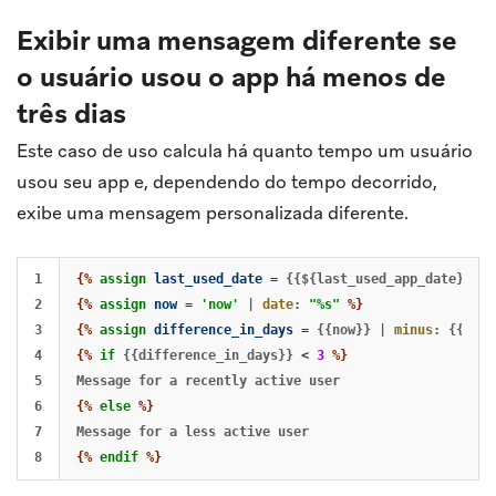
Exibir uma mensagem diferente se
o usuário usou o app há menos de
três dias
Este caso de uso calcula há quanto tempo um usuário
usou seu app e, dependendo do tempo decorrido,
exibe uma mensagem personalizada diferente.
1

{%
assign
last_used_date
=
{{${last_used_app_date}}}
|
2

{%
assign
now
=
'now'
|
date
:
"%s"
%}
3

{%
assign
difference_in_days
=
{{now}}
|
minus
:
{{last
4

{%
if
{{difference_in_days}}
<
3
%}
5

6

{%
else
%}
7

{%
endif
%}