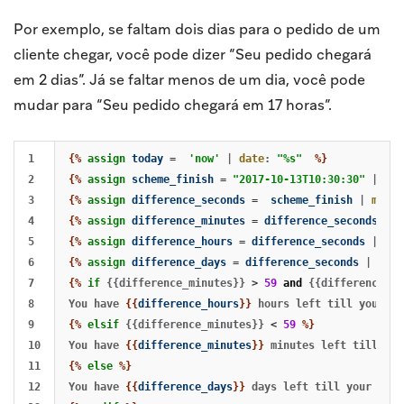
Por exemplo, se faltam dois dias para o pedido de um
cliente chegar, você pode dizer “Seu pedido chegará
em 2 dias”. Já se faltar menos de um dia, você pode
mudar para “Seu pedido chegará em 17 horas”.
1

{%
assign
today
=
'now'
|
date
:
"%s"
%}
2

{%
assign
scheme_finish
=
"2017-10-13T10:30:30"
|
dat
3

{%
assign
difference_seconds
=
scheme_finish
|
minus
4

{%
assign
difference_minutes
=
difference_seconds
|
d
5

{%
assign
difference_hours
=
difference_seconds
|
div
6

{%
assign
difference_days
=
difference_seconds
|
divi
7

{%
if
{{difference_minutes}}
>
59
and
{{difference_mi
8

You have 
{{
difference_hours
}}
9

{%
elsif
{{difference_minutes}}
<
59
%}
10

You have 
{{
difference_minutes
}}
11

{%
else
%}
12

You have 
{{
difference_days
}}