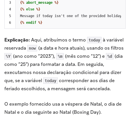
3

{%
abort_message
%}
4

{%
else
%}
5

{%
endif
%}
Explicação:
Aqui, atribuímos o termo
à variável
today
reservada
(a data e hora atuais), usando os filtros
now
(ano como “2023”),
(mês como “12”) e
(dia
%Y
%m
%d
como “25”) para formatar a data. Em seguida,
executamos nossa declaração condicional para dizer
que, se a variável
corresponder aos dias de
today
feriado escolhidos, a mensagem será cancelada.
O exemplo fornecido usa a véspera de Natal, o dia de
Natal e o dia seguinte ao Natal (Boxing Day).