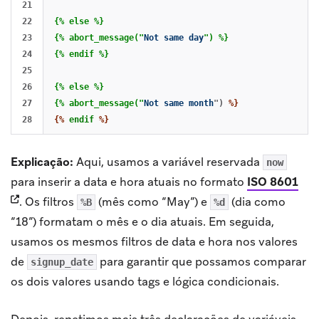
21

22

{% else %}

23

{% abort_message("
Not
same
day
") %}

24

{% endif %}

25

26

{% else %}

27

{% abort_message("
Not
same
month
")
%}
{%
endif
%}
Explicação:
Aqui, usamos a variável reservada
now
(op
para inserir a data e hora atuais no formato
ISO 8601
.
Os filtros
(mês como “May”) e
(dia como
%B
%d
“18”) formatam o mês e o dia atuais. Em seguida,
usamos os mesmos filtros de data e hora nos valores
de
para garantir que possamos comparar
signup_date
os dois valores usando tags e lógica condicionais.