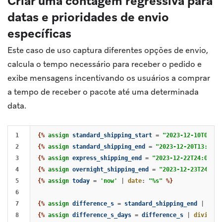
Criar uma contagem regressiva para
datas e prioridades de envio
específicas
Este caso de uso captura diferentes opções de envio,
calcula o tempo necessário para receber o pedido e
exibe mensagens incentivando os usuários a comprar
a tempo de receber o pacote até uma determinada
data.
1

{%
assign
standard_shipping_start
=
"2023-12-10T00:00
2

{%
assign
standard_shipping_end
=
"2023-12-20T13:00-0
3

{%
assign
express_shipping_end
=
"2023-12-22T24:00-05
4

{%
assign
overnight_shipping_end
=
"2023-12-23T24:00-
5

{%
assign
today
=
'now'
|
date
:
"%s"
%}
6

7

{%
assign
difference_s
=
standard_shipping_end
|
minu
8

{%
assign
difference_s_days
=
difference_s
|
divided_