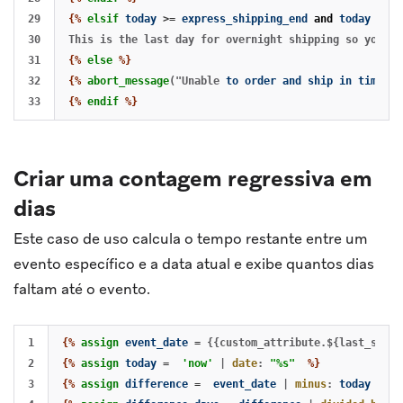
29

{%
elsif
today
>=
express_shipping_end
and
today
<
ov
30

31

{%
else
%}
32

{%
abort_message
("Unable
to
order
and
ship
in
time
")
{%
endif
%}
Criar uma contagem regressiva em
dias
Este caso de uso calcula o tempo restante entre um
evento específico e a data atual e exibe quantos dias
faltam até o evento.
1

{%
assign
event_date
=
{{custom_attribute.${last_selec
2

{%
assign
today
=
'now'
|
date
:
"%s"
%}
3

{%
assign
difference
=
event_date
|
minus
:
today
%}