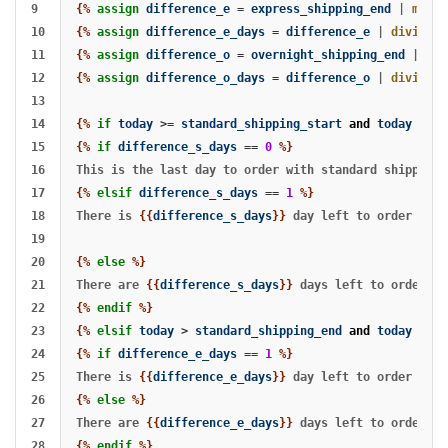
9

{%
assign
difference_e
=
express_shipping_end
|
minus
10

{%
assign
difference_e_days
=
difference_e
|
divided_
11

{%
assign
difference_o
=
overnight_shipping_end
|
min
12

{%
assign
difference_o_days
=
difference_o
|
divided_
13

14

{%
if
today
>=
standard_shipping_start
and
today
<=
s
15

{%
if
difference_s_days
==
0
%}
16

17

{%
elsif
difference_s_days
==
1
%}
18

There is 
{{
difference_s_days
}}
 day left to order with
19

20

{%
else
%}
21

There are 
{{
difference_s_days
}}
22

{%
endif
%}
23

{%
elsif
today
>
standard_shipping_end
and
today
<
ex
24

{%
if
difference_e_days
==
1
%}
25

There is 
{{
difference_e_days
}}
26

{%
else
%}
27

There are 
{{
difference_e_days
}}
28

{%
endif
%}