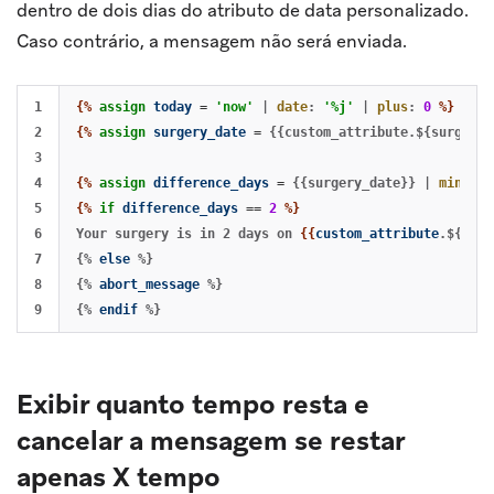
dentro de dois dias do atributo de data personalizado.
Caso contrário, a mensagem não será enviada.
1

{%
assign
today
=
'now'
|
date
:
'%j'
|
plus
:
0
%}
2

{%
assign
surgery_date
=
{{custom_attribute.${surgery_
3

4

{%
assign
difference_days
=
{{surgery_date}}
|
minus
:
5

{%
if
difference_days
==
2
%}
6

Your surgery is in 2 days on 
{{
custom_attribute
.${surg
7

{%
else
%}
8

{%
abort_message
%}
{%
endif
%}
Exibir quanto tempo resta e
cancelar a mensagem se restar
apenas X tempo