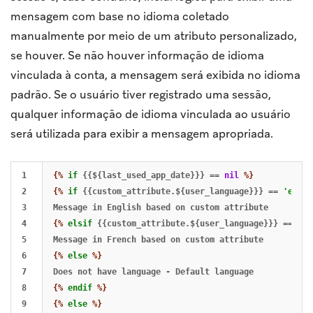
mensagem com base no idioma coletado
manualmente por meio de um atributo personalizado,
se houver. Se não houver informação de idioma
vinculada à conta, a mensagem será exibida no idioma
padrão. Se o usuário tiver registrado uma sessão,
qualquer informação de idioma vinculada ao usuário
será utilizada para exibir a mensagem apropriada.
1

{%
if
{{${last_used_app_date}}}
==
nil
%}
2

{%
if
{{custom_attribute.${user_language}}}
==
'en'
%
3

4

{%
elsif
{{custom_attribute.${user_language}}}
==
'fr
5

6

{%
else
%}
7

8

{%
endif
%}
9

{%
else
%}