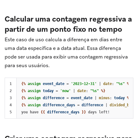
Calcular uma contagem regressiva a
partir de um ponto fixo no tempo
Este caso de uso calcula a diferença em dias entre
uma data específica e a data atual. Essa diferença
pode ser usada para exibir uma contagem regressiva
para seus usuários.
1

{%
assign
event_date
=
'2023-12-31'
|
date
:
"%s"
%}
2

{%
assign
today
=
'now'
|
date
:
"%s"
%}
3

{%
assign
difference
=
event_date
|
minus
:
today
%}
4

{%
assign
difference_days
=
difference
|
divided_by
:
8
you have 
{{
difference_days
}}