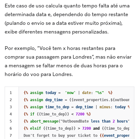
Este caso de uso calcula quanto tempo falta até uma
determinada data e, dependendo do tempo restante
(pulando o envio se a data estiver muito próxima),
exibe diferentes mensagens personalizadas.
Por exemplo, “Você tem x horas restantes para
comprar sua passagem para Londres”, mas não enviar
a mensagem se faltar menos de duas horas para o
horário do voo para Londres.
1

{%
assign
today
=
'now'
|
date
:
"%s"
%}
2

{%
assign
dep_time
=
{{event_properties.${outboundDat
3

{%
assign
time_to_dep
=
dep_time
|
minus
:
today
%}
4

{%
if
{{time_to_dep}}
<
7200
%}
5

{%
abort_message
("OutboundDate
less
than
2
hours
")
%}
6

{%
elsif
{{time_to_dep}}
>
7200
and
{{time_to_dep}}
<
7

Don't forget to buy your ticket to 
{{
event_properties