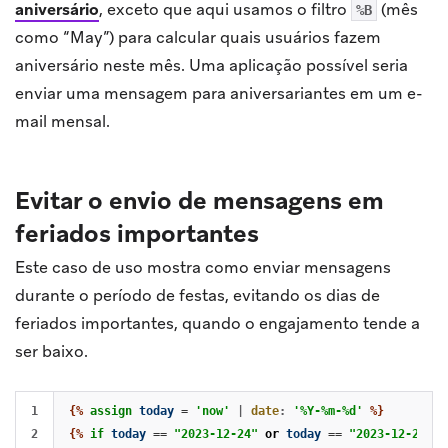
aniversário
, exceto que aqui usamos o filtro
(mês
%B
como “May”) para calcular quais usuários fazem
aniversário neste mês. Uma aplicação possível seria
enviar uma mensagem para aniversariantes em um e-
mail mensal.
Evitar o envio de mensagens em
feriados importantes
Este caso de uso mostra como enviar mensagens
durante o período de festas, evitando os dias de
feriados importantes, quando o engajamento tende a
ser baixo.
1

{%
assign
today
=
'now'
|
date
:
'%Y-%m-%d'
%}
2

{%
if
today
==
"2023-12-24"
or
today
==
"2023-12-25"
o