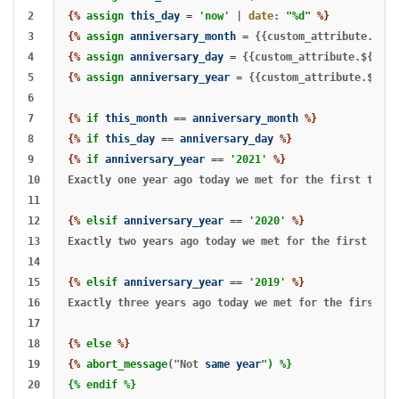
2

{%
assign
this_day
=
'now'
|
date
:
"%d"
%}
3

{%
assign
anniversary_month
=
{{custom_attribute.${re
4

{%
assign
anniversary_day
=
{{custom_attribute.${regi
5

{%
assign
anniversary_year
=
{{custom_attribute.${reg
6

7

{%
if
this_month
==
anniversary_month
%}
8

{%
if
this_day
==
anniversary_day
%}
9

{%
if
anniversary_year
==
'2021'
%}
10

Exactly one year ago today we met for the first time!

11

12

{%
elsif
anniversary_year
==
'2020'
%}
13

Exactly two years ago today we met for the first time!
14

15

{%
elsif
anniversary_year
==
'2019'
%}
16

Exactly three years ago today we met for the first tim
17

18

{%
else
%}
19

{%
abort_message
("Not
same
year
") %}

20

{% endif %}
