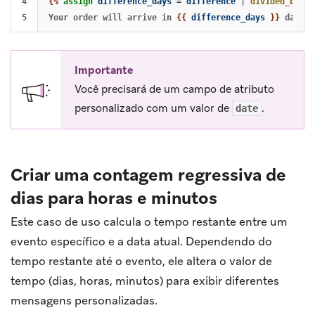
4

{%
assign
difference_days
=
difference
|
divided_by
:
8
Your order will arrive in 
{{
difference_days
}}
Importante
Você precisará de um campo de atributo
personalizado com um valor de
.
date
Criar uma contagem regressiva de
dias para horas e minutos
Este caso de uso calcula o tempo restante entre um
evento específico e a data atual. Dependendo do
tempo restante até o evento, ele altera o valor de
tempo (dias, horas, minutos) para exibir diferentes
mensagens personalizadas.