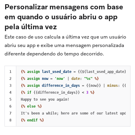
Personalizar mensagens com base
em quando o usuário abriu o app
pela última vez
Este caso de uso calcula a última vez que um usuário
abriu seu app e exibe uma mensagem personalizada
diferente dependendo do tempo decorrido.
1

{%
assign
last_used_date
=
{{${last_used_app_date}}}
|
2

{%
assign
now
=
'now'
|
date
:
"%s"
%}
3

{%
assign
difference_in_days
=
{{now}}
|
minus
:
{{last
4

{%
if
{{difference_in_days}}
<
3
%}
5

6

{%
else
%}
7

{%
endif
%}