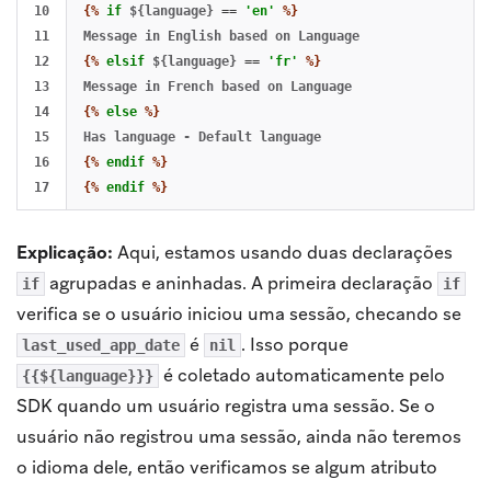
10

{%
if
${language}
==
'en'
%}
11

12

{%
elsif
${language}
==
'fr'
%}
13

14

{%
else
%}
15

16

{%
endif
%}
{%
endif
%}
Explicação:
Aqui, estamos usando duas declarações
agrupadas e aninhadas. A primeira declaração
if
if
verifica se o usuário iniciou uma sessão, checando se
é
. Isso porque
last_used_app_date
nil
é coletado automaticamente pelo
{{${language}}}
SDK quando um usuário registra uma sessão. Se o
usuário não registrou uma sessão, ainda não teremos
o idioma dele, então verificamos se algum atributo