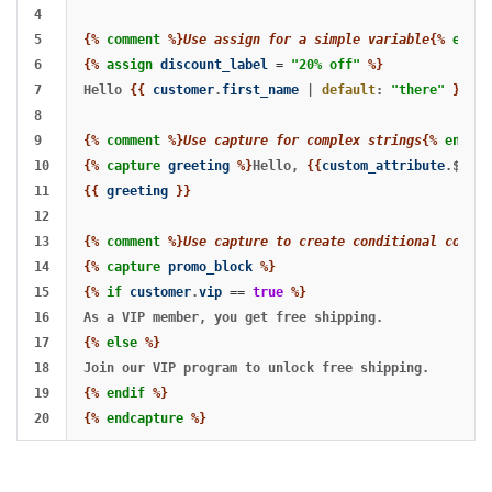
4

5

{%
comment
%}
Use assign for a simple variable
{%
endco
6

{%
assign
discount_label
=
"20% off"
%}
7

Hello 
{{
customer
.
first_name
|
default
:
"there"
}}
, e
8

9

{%
comment
%}
Use capture for complex strings
{%
endcom
10

{%
capture
greeting
%}
Hello, 
{{
custom_attribute
.${fir
11

{{
greeting
}}
12

13

{%
comment
%}
Use capture to create conditional conten
14

{%
capture
promo_block
%}
15

{%
if
customer
.
vip
==
true
%}
16

17

{%
else
%}
18

19

{%
endif
%}
{%
endcapture
%}