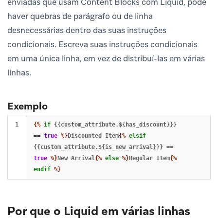
enviadas que usam Content Blocks com Liquid, pode
haver quebras de parágrafo ou de linha
desnecessárias dentro das suas instruções
condicionais. Escreva suas instruções condicionais
em uma única linha, em vez de distribuí-las em várias
linhas.
Exemplo
{%
if
{{custom_attribute.${has_discount}}}
==
true
%}
Discounted Item
{%
elsif
{{custom_attribute.${is_new_arrival}}}
==
true
%}
New Arrival
{%
else
%}
Regular Item
{%
endif
%}
Por que o Liquid em várias linhas