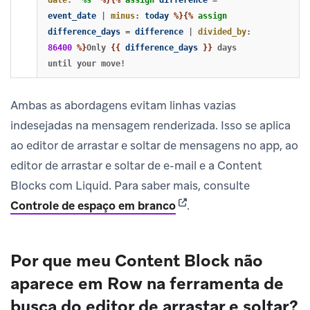
event_date
|
minus
:
today
%}{%
assign
difference_days
=
difference
|
divided_by
:
86400
%}
Only 
{{
difference_days
}}
 days 
Ambas as abordagens evitam linhas vazias
indesejadas na mensagem renderizada. Isso se aplica
ao editor de arrastar e soltar de mensagens no app, ao
editor de arrastar e soltar de e-mail e a Content
Blocks com Liquid. Para saber mais, consulte
(opens in new tab)
Controle de espaço em branco
.
Por que meu Content Block não
aparece em
Row
na ferramenta de
busca do editor de arrastar e soltar?