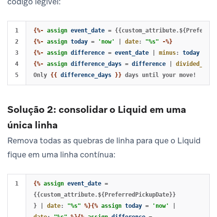
código legível:
1

{%-
assign
event_date
=
{{custom_attribute.${Preferred
2

{%-
assign
today
=
'now'
|
date
:
"%s"
-%}
3

{%-
assign
difference
=
event_date
|
minus
:
today
-%}
4

{%-
assign
difference_days
=
difference
|
divided_by
:
Only 
{{
difference_days
}}
Solução 2: consolidar o Liquid em uma
única linha
Remova todas as quebras de linha para que o Liquid
fique em uma linha contínua:
{%
assign
event_date
=
{{custom_attribute.${PreferredPickupDate}}
}
|
date
:
"%s"
%}{%
assign
today
=
'now'
|
date
:
"%s"
%}{%
assign
difference
=