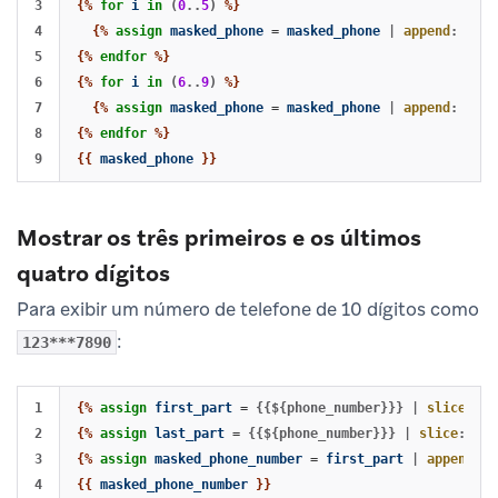
3

{%
for
i
in
(
0
..
5
)
%}
4

{%
assign
masked_phone
=
masked_phone
|
append
:
'*'
5

{%
endfor
%}
6

{%
for
i
in
(
6
..
9
)
%}
7

{%
assign
masked_phone
=
masked_phone
|
append
:
phon
8

{%
endfor
%}
{{
masked_phone
}}
Mostrar os três primeiros e os últimos
quatro dígitos
Para exibir um número de telefone de 10 dígitos como
:
123***7890
1

{%
assign
first_part
=
{{${phone_number}}}
|
slice
:
0
,
2

{%
assign
last_part
=
{{${phone_number}}}
|
slice
:
-
4
,
3

{%
assign
masked_phone_number
=
first_part
|
append
:
"
{{
masked_phone_number
}}