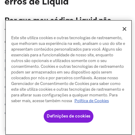
erros de Liquid
Por que meu código Liquid não
funciona mesmo parecendo
Este site utiliza cookies e outras tecnologias de rastreamento,
correto?
que melhoram sua experiência na web, analisam o uso do site e
apresentam conteúdos personalizados para você. Alguns são
Se o seu código Liquid parece sintaticamente correto,
essenciais para a funcionalidade de nosso site, enquanto
mas não está funcionando, verifique se há aspas
outros são opcionais e utilizados somente com o seu
consentimento. Cookies e outras tecnologias de rastreamento
inteligentes (aspas curvas como
ou
) e
' '
" "
podem ser armazenados em seu dispositivo após serem
travessões inteligentes (travessões longos como
)
colocados por nós e por parceiros confiáveis. Acesse nosso
—
Gerenciador de Consentimento de Cookies para saber como
em vez de aspas retas (
ou
) e hifens (
). O
' '
" "
-
este site utiliza cookies e outras tecnologias de rastreamento e
Liquid reconhece apenas caracteres ASCII retos,
para alterar suas configurações a qualquer momento. Para
saber mais, acesse também nossa
Política de Cookies
então aspas e travessões inteligentes causarão erros
de análise.
Definições de cookies
Isso acontece frequentemente quando a