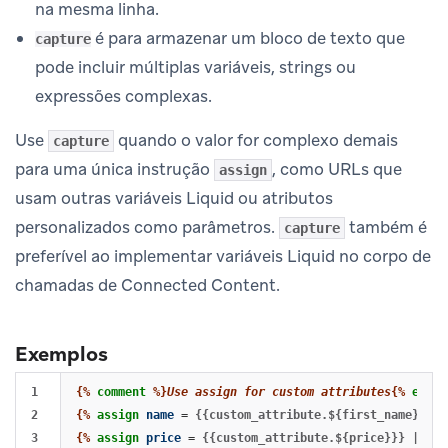
na mesma linha.
é para armazenar um bloco de texto que
capture
pode incluir múltiplas variáveis, strings ou
expressões complexas.
Use
quando o valor for complexo demais
capture
para uma única instrução
, como URLs que
assign
usam outras variáveis Liquid ou atributos
personalizados como parâmetros.
também é
capture
preferível ao implementar variáveis Liquid no corpo de
chamadas de Connected Content.
Exemplos
1

{%
comment
%}
Use assign for custom attributes
{%
endco
2

{%
assign
name
=
{{custom_attribute.${first_name}}}
%
3

{%
assign
price
=
{{custom_attribute.${price}}}
|
plu