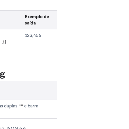
Exemplo de
saída
123,456
 }}
ng
as duplas
e barra
""
rio JSON e é