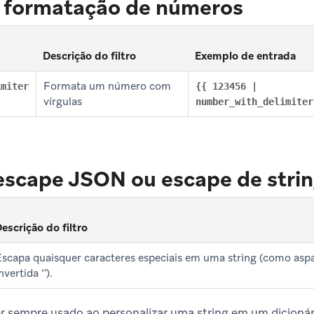
e formatação de números
Descrição do filtro
Exemplo de entrada
Formata um número com
imiter
{{ 123456 |
vírgulas
number_with_delimiter
 escape JSON ou escape de stri
escrição do filtro
Escapa quaisquer caracteres especiais em uma string (como asp
nvertida ‘').
ser sempre usado ao personalizar uma string em um dicioná