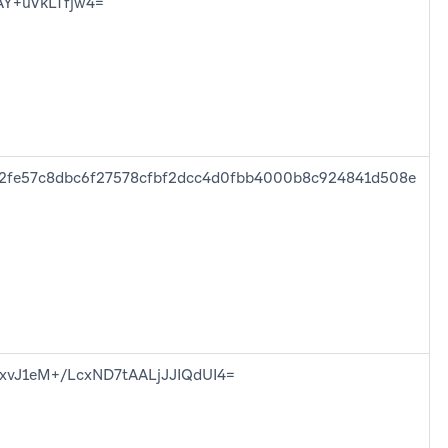
AY+uVkLTfjw4=
2fe57c8dbc6f27578cfbf2dcc4d0fbb4000b8c924841d508e
bxvJ1eM+/LcxND7tAALjJJIQdUI4=