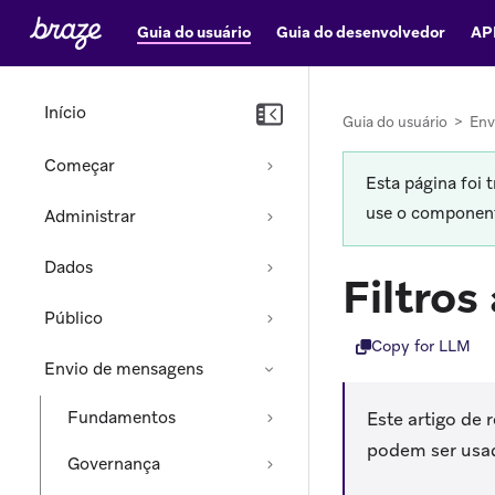
Guia do usuário
Guia do desenvolvedor
AP
Início
Guia do usuário
>
Env
Começar
Esta página foi 
use o componente
Administrar
Dados
Filtros
Público
Copy for LLM
Envio de mensagens
Fundamentos
Este artigo de 
podem ser usa
Governança