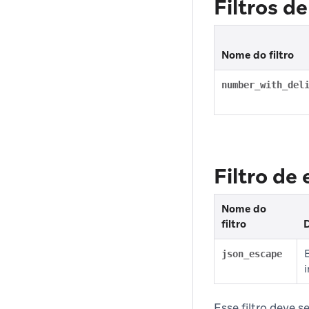
Filtros d
Nome do filtro
number_with_del
Filtro de
Nome do
filtro
D
json_escape
i
Esse filtro deve 