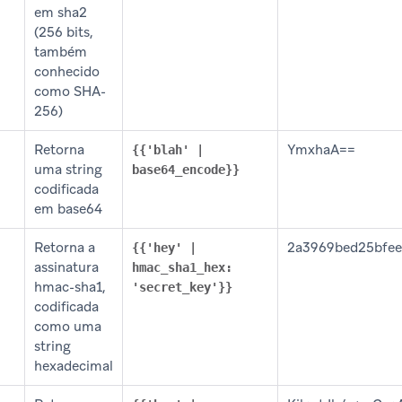
em sha2
(256 bits,
também
conhecido
como SHA-
256)
Retorna
YmxhaA==
{{'blah' |
uma string
base64_encode}}
codificada
em base64
Retorna a
2a3969bed25bfe
{{'hey' |
assinatura
hmac_sha1_hex:
hmac-sha1,
'secret_key'}}
codificada
como uma
string
hexadecimal