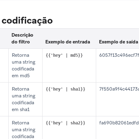
e codificação
Descrição
do filtro
Exemplo de entrada
Exemplo de saída
Retorna
6057f13c496ecf7
{{'hey' | md5}}
uma string
codificada
em md5
Retorna
7f550a9f4c44173
{{'hey' | sha1}}
uma string
codificada
em sha1
Retorna
fa690b82061edf
{{'hey' | sha2}}
uma string
codificada