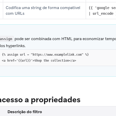
Codifica uma string de forma compatível
{{ 'google se
com URLs
| url_encode 
pode ser combinada com HTML para economizar tempo e
assign
los hyperlinks.
{% assign url = "https://www.examplelink.com" %}

 acesso a propriedades
Descrição do filtro