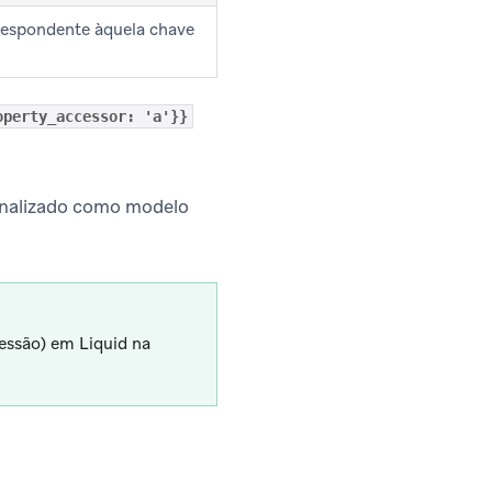
respondente àquela chave
operty_accessor: 'a'}}
sonalizado como modelo
essão) em Liquid na