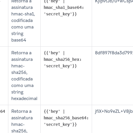
Retorna a
KjlpvtJb/u+wCsp
4
{{'hey' |
assinatura
hmac_sha1_base64:
hmac-sha1,
'secret_key'}}
codificada
como uma
string
base64
Retorna a
8df897f8da3d799
{{'hey' |
assinatura
hmac_sha256_hex:
hmac-
'secret_key'}}
sha256,
codificada
como uma
string
hexadecimal
Retorna a
jfiX+No9eZL+V8j
e64
{{'hey' |
assinatura
hmac_sha256_base64:
hmac-
'secret_key'}}
sha256,