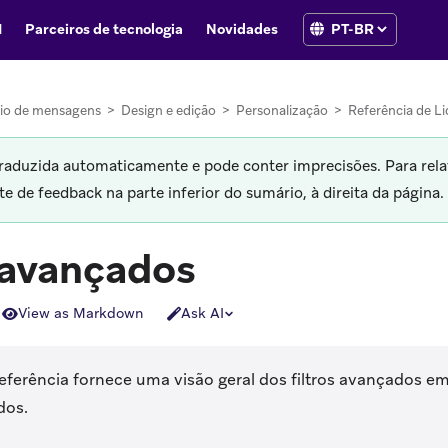
I
Parceiros de tecnologia
Novidades
io de mensagens
>
Design e edição
>
Personalização
>
Referência de Li
traduzida automaticamente e pode conter imprecisões. Para rela
 de feedback na parte inferior do sumário, à direita da página.
 avançados
View as Markdown
Ask AI
referência fornece uma visão geral dos filtros avançados e
dos.