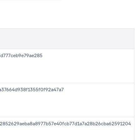
fd777ceb9e79ae285
a37664d938f1355f0f92a47a7
d2852629aeba8a8977b57e40fcb77d1a7a28b26cba62591204