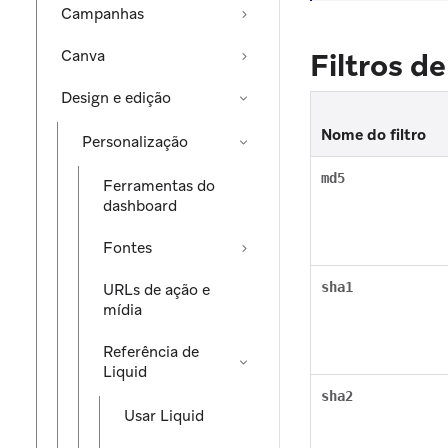
Campanhas
Canva
Filtros d
Design e edição
Nome do filtro
Personalização
md5
Ferramentas do
dashboard
Fontes
sha1
URLs de ação e
mídia
Referência de
Liquid
sha2
Usar Liquid