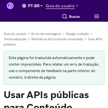
Guia do usuário
Buscar tudo
Guia do usuário
>
Envio de mensagens
>
Design e edição
>
Personalização
>
Referência de Conteúdo conectado
>
Usar APIs
públicas
Esta página foi traduzida automaticamente e pode
conter imprecisões. Para relatar um erro de tradução,
use o componente de feedback na parte inferior do
sumário, à direita da página.
Usar APIs públicas
para Conteúdo