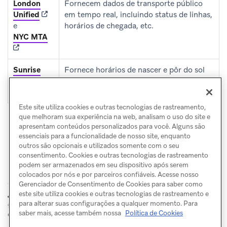
London
Fornecem dados de transporte público
(opens in new tab)
Unified
em tempo real, incluindo status de linhas,
e
horários de chegada, etc.
(opens in new tab)
NYC MTA
Sunrise
Fornece horários de nascer e pôr do sol
and
para uma determinada latitude e
(opens in new tab)
Sunset
longitude.
Este site utiliza cookies e outras tecnologias de rastreamento,
que melhoram sua experiência na web, analisam o uso do site e
apresentam conteúdos personalizados para você. Alguns são
essenciais para a funcionalidade de nosso site, enquanto
outros são opcionais e utilizados somente com o seu
consentimento. Cookies e outras tecnologias de rastreamento
podem ser armazenados em seu dispositivo após serem
colocados por nós e por parceiros confiáveis. Acesse nosso
Gerenciador de Consentimento de Cookies para saber como
este site utiliza cookies e outras tecnologias de rastreamento e
Novas
Biblioteca de
ANTERIOR
PRÓXIMO
para alterar suas configurações a qualquer momento. Para
tentativas de Conteúdo
mídia
conectado
saber mais, acesse também nossa
Política de Cookies