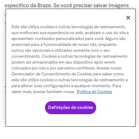
específico da Braze. Se você precisar salvar imagens
no formato original, tente usar um navegador
diferente, como Safari ou Firefox.
Este site utiliza cookies e outras tecnologias de rastreamento,
que melhoram sua experiência na web, analisam o uso do site e
apresentam conteúdos personalizados para você. Alguns são
essenciais para a funcionalidade de nosso site, enquanto
outros são opcionais e utilizados somente com o seu
consentimento. Cookies e outras tecnologias de rastreamento
podem ser armazenados em seu dispositivo após serem
colocados por nós e por parceiros confiáveis. Acesse nosso
Gerenciador de Consentimento de Cookies para saber como
este site utiliza cookies e outras tecnologias de rastreamento e
Blocos do
para alterar suas configurações a qualquer momento. Para
ANTERIOR
PRÓXIMO
Especificações de imagem
editor
saber mais, acesse também nossa
Política de Cookies
Definições de cookies
© Braze. All Rights Reserved
Privacy Policy
Preferências de cookies