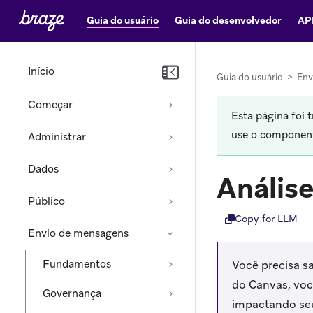
Guia do usuário
Guia do desenvolvedor
AP
Início
Guia do usuário
>
Env
Começar
Esta página foi 
use o componente
Administrar
Dados
Anális
Público
Copy for LLM
Envio de mensagens
Fundamentos
Você precisa s
do Canvas, voc
Governança
impactando seu