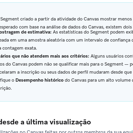
Segment criado a partir da atividade do Canvas mostrar menos 
esperado com base na análise de dados do Canvas, existem doi
stragem de estimativa:
As estatísticas do Segment podem exi
eada em uma amostra aleatória com um intervalo de confiança 
 contagem exata.
ários que não atendem mais aos critérios:
Alguns usuários cont
os do Canvas podem não se qualificar mais para o Segment — p
celaram a inscrição ou seus dados de perfil mudaram desde que 
ifique o
Desempenho histórico
do Canvas para um alto volume 
rição.
desde a última visualização
izações no Canvas feitas por outros membros da sua equi