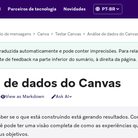
I
Parceiros de tecnologia
Novidades
io de mensagens
>
Canva
>
Testar Canvas
>
Análise de dados do Canva
traduzida automaticamente e pode conter imprecisões. Para rela
 de feedback na parte inferior do sumário, à direita da página.
e de dados do Canvas
View as Markdown
Ask AI
aber se o que está construindo está gerando resultados. Co
ê pode ter uma visão completa de como as experiências qu
s objetivos.