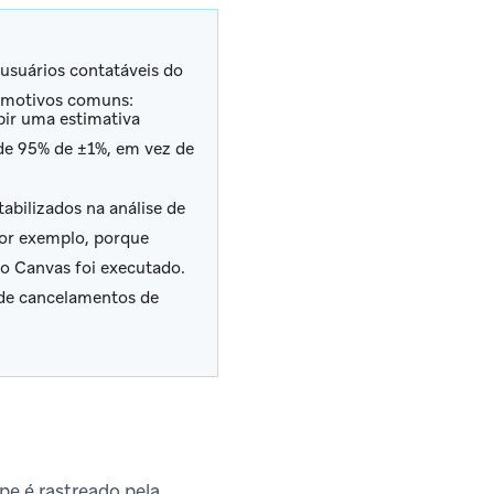
usuários contatáveis do
s motivos comuns:
bir uma estimativa
de 95% de ±1%, em vez de
abilizados na análise de
or exemplo, porque
o Canvas foi executado.
de cancelamentos de
pe é rastreado pela