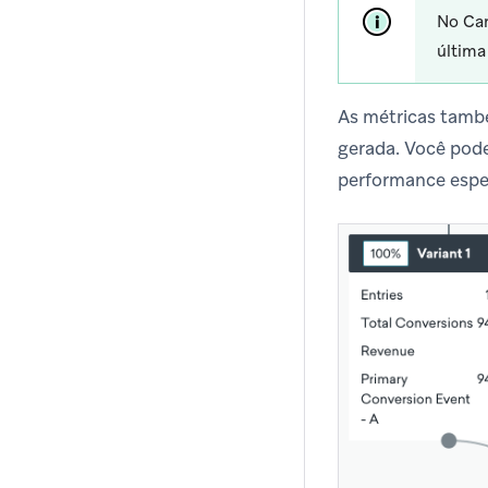
No Can
última
As métricas també
gerada. Você pode
performance espec