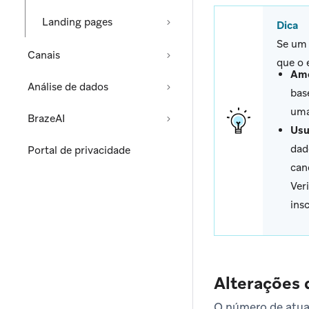
Landing pages
Dica
Se um 
Canais
que o 
Amo
Análise de dados
bas
uma
BrazeAI
Usu
dad
Portal de privacidade
can
Ver
insc
Alterações 
O número de atual