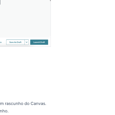
 um rascunho do Canvas.
unho.