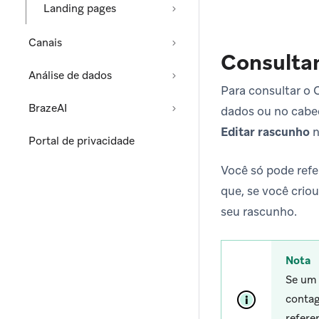
Landing pages
Canais
Consulta
Análise de dados
Para consultar o 
BrazeAI
dados ou no cabeç
Editar rascunho
n
Portal de privacidade
Você só pode refe
que, se você crio
seu rascunho.
Nota
Se um 
contag
refer