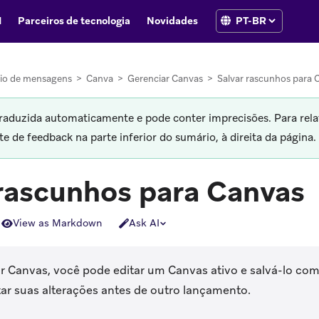
I
Parceiros de tecnologia
Novidades
io de mensagens
>
Canva
>
Gerenciar Canvas
>
Salvar rascunhos para 
traduzida automaticamente e pode conter imprecisões. Para rela
 de feedback na parte inferior do sumário, à direita da página.
 rascunhos para Canvas
View as Markdown
Ask AI
çar Canvas, você pode editar um Canvas ativo e salvá-lo co
tar suas alterações antes de outro lançamento.