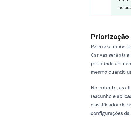
inclus
Priorização
Para rascunhos d
Canvas será atual
prioridade de me
mesmo quando um
No entanto, as al
rascunho e aplic
classificador de p
configurações da 