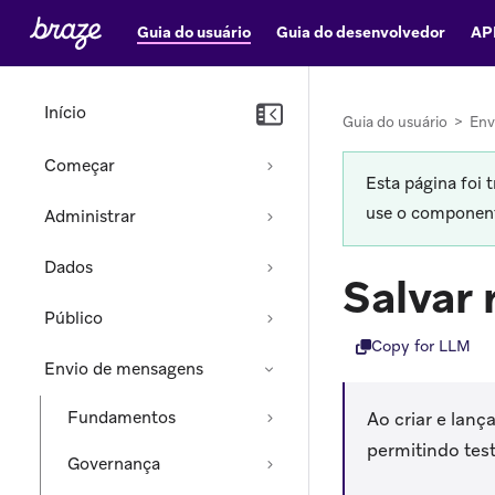
Guia do usuário
Guia do desenvolvedor
AP
Início
Guia do usuário
>
Env
Começar
Esta página foi 
use o componente
Administrar
Dados
Salvar
Público
Copy for LLM
Envio de mensagens
Fundamentos
Ao criar e lan
permitindo tes
Governança