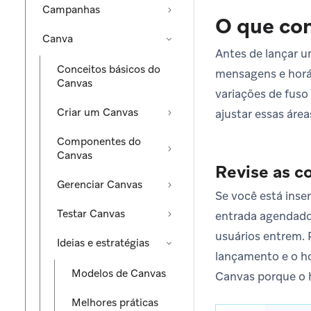
Campanhas
O que con
Canva
Antes de lançar u
Conceitos básicos do
mensagens e horár
Canvas
variações de fuso
Criar um Canvas
ajustar essas áre
Componentes do
Canvas
Revise as c
Gerenciar Canvas
Se você está inse
Testar Canvas
entrada agendado,
usuários entrem. 
Ideias e estratégias
lançamento e o ho
Modelos de Canvas
Canvas porque o h
Melhores práticas