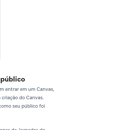
 público
vem entrar em um Canvas,
 criação do Canvas.
como seu público foi
tapas de Jornadas do