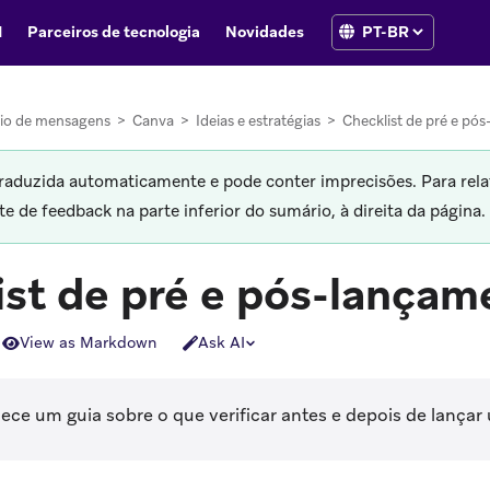
I
Parceiros de tecnologia
Novidades
io de mensagens
>
Canva
>
Ideias e estratégias
>
Checklist de pré e pó
traduzida automaticamente e pode conter imprecisões. Para rela
 de feedback na parte inferior do sumário, à direita da página.
ist de pré e pós-lançam
View as Markdown
Ask AI
nece um guia sobre o que verificar antes e depois de lança