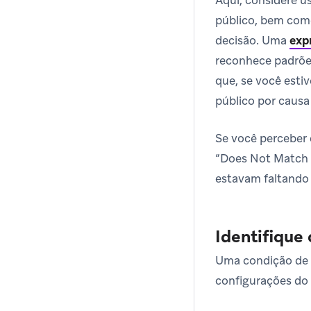
público, bem com
decisão. Uma
exp
reconhece padrões
que, se você esti
público por causa 
Se você perceber 
“Does Not Match R
estavam faltando 
Identifique
Uma condição de c
configurações do