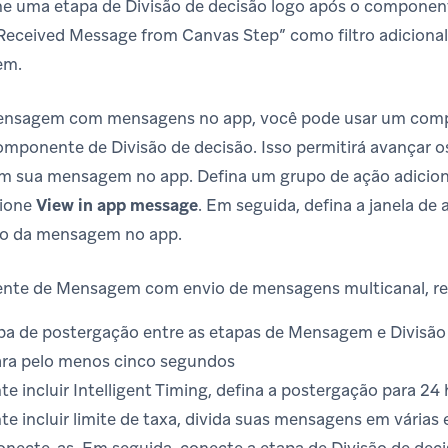
ione uma etapa de Divisão de decisão logo após o compon
 “Received Message from Canvas Step” como filtro adicional
em.
ensagem com mensagens no app, você pode usar um com
mponente de Divisão de decisão. Isso permitirá avançar 
ram sua mensagem no app. Defina um grupo de ação adiciona
cione
View in app message
. Em seguida, defina a janela de 
ção da mensagem no app.
nte de Mensagem com envio de mensagens multicanal, r
pa de postergação entre as etapas de Mensagem e Divisão d
ra pelo menos cinco segundos
 incluir Intelligent Timing, defina a postergação para 24
e incluir limite de taxa, divida suas mensagens em vária
onecte-as. Em seguida, conecte a etapa de Divisão de deci