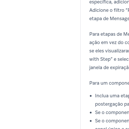
específica, adic
Adicione o filtro
etapa de Mensag
Para etapas de M
ação em vez do co
se eles visualiza
with Step” e sele
janela de expira
Para um compone
Inclua uma eta
postergação pa
Se o componente
Se o component
canal único e c