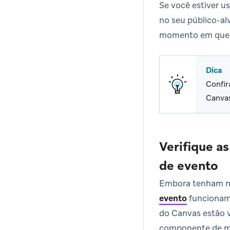
Se você estiver u
no seu público-al
momento em que re
Dica
Confir
Canvas
Verifique a
de evento
Embora tenham n
evento
funcionam 
do Canvas estão v
componente de me