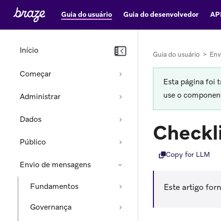
Guia do usuário
Guia do desenvolvedor
AP
Início
Guia do usuário
>
Env
Começar
Esta página foi 
use o componente
Administrar
Dados
Checkl
Público
Copy for LLM
Envio de mensagens
Fundamentos
Este artigo for
Governança