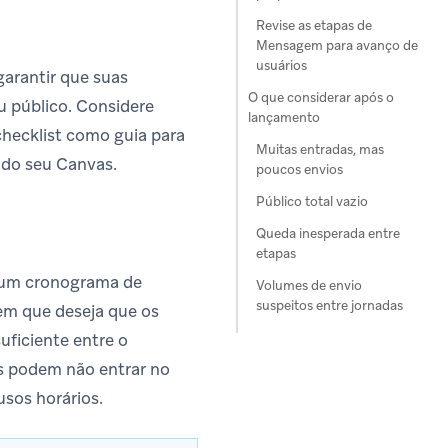
Revise as etapas de
Mensagem para avanço de
usuários
garantir que suas
O que considerar após o
u público. Considere
lançamento
checklist como guia para
Muitas entradas, mas
 do seu Canvas.
poucos envios
Público total vazio
Queda inesperada entre
etapas
o um cronograma de
Volumes de envio
suspeitos entre jornadas
em que deseja que os
ficiente entre o
os podem não entrar no
sos horários.