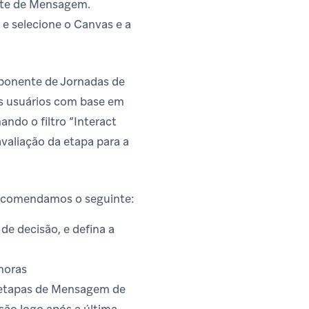
ente de Mensagem.
 e selecione o Canvas e a
ponente de Jornadas de
os usuários com base em
ndo o filtro “Interact
avaliação da etapa para a
ecomendamos o seguinte:
e decisão, e defina a
 horas
s etapas de Mensagem de
são logo após a última