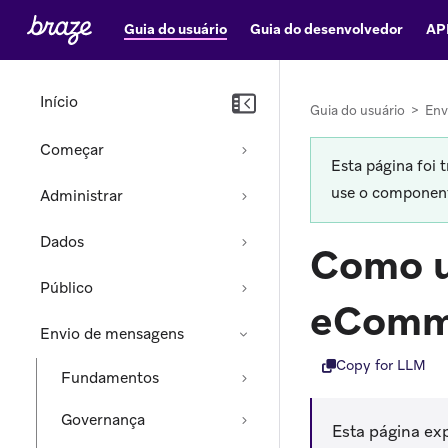
Guia do usuário
Guia do desenvolvedor
AP
Início
Guia do usuário
>
Env
Começar
Esta página foi 
use o componente
Administrar
Dados
Como u
Público
eComm
Envio de mensagens
Copy for LLM
Fundamentos
Governança
Esta página e