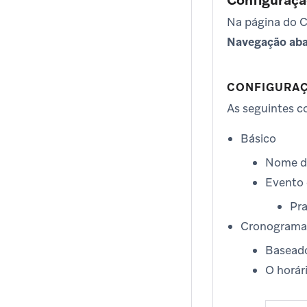
Configuraç
Na página do C
Navegação ab
CONFIGURA
As seguintes c
Básico
Nome d
Evento 
Pra
Cronograma 
Baseado
O horár