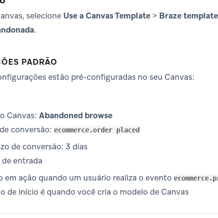
ão
anvas, selecione
Use a Canvas Template
>
Braze template
andonada
.
ÇÕES PADRÃO
onfigurações estão pré-configuradas no seu Canvas:
o Canvas:
Abandoned browse
de conversão:
ecommerce.order placed
zo de conversão: 3 dias
de entrada
 em ação quando um usuário realiza o evento
ecommerce.p
io de início é quando você cria o modelo de Canvas