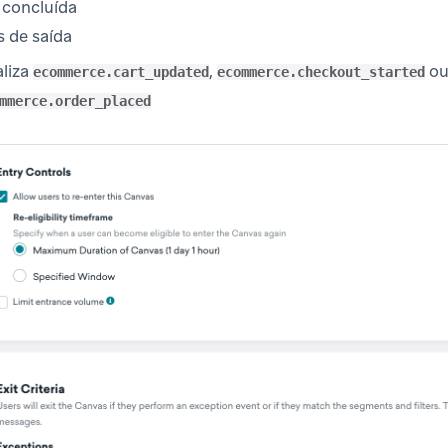
 concluída
s de saída
liza
,
o
ecommerce.cart_updated
ecommerce.checkout_started
mmerce.order_placed