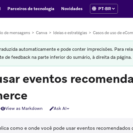
I
Parceiros de tecnologia
Novidades
io de mensagens
>
Canva
>
Ideias e estratégias
>
Casos de uso de eCo
traduzida automaticamente e pode conter imprecisões. Para rela
 de feedback na parte inferior do sumário, à direita da página.
sar eventos recomenda
erce
View as Markdown
Ask AI
xplica como e onde você pode usar eventos recomendado