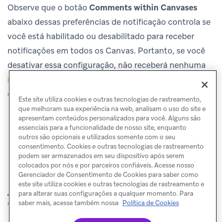
Observe que o botão
Comments within Canvases
abaixo dessas preferências de notificação controla se
você está habilitado ou desabilitado para receber
notificações em todos os Canvas. Portanto, se você
desativar essa configuração, não receberá nenhuma
notificação por e-mail sobre nenhuma ação de
comentário.
Este site utiliza cookies e outras tecnologias de rastreamento,
que melhoram sua experiência na web, analisam o uso do site e
apresentam conteúdos personalizados para você. Alguns são
essenciais para a funcionalidade de nosso site, enquanto
outros são opcionais e utilizados somente com o seu
consentimento. Cookies e outras tecnologias de rastreamento
podem ser armazenados em seu dispositivo após serem
colocados por nós e por parceiros confiáveis. Acesse nosso
Gerenciador de Consentimento de Cookies para saber como
este site utiliza cookies e outras tecnologias de rastreamento e
Criar um
Critérios de
para alterar suas configurações a qualquer momento. Para
ANTERIOR
PRÓXIMO
Canvas
saída
saber mais, acesse também nossa
Política de Cookies