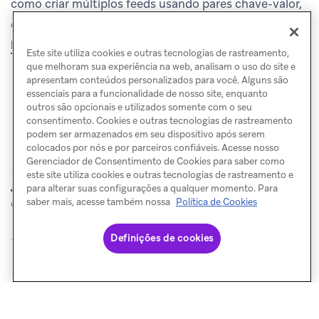
como criar múltiplos feeds usando pares chave-valor,
confira nosso guia para
Personalizar feeds de Content Cards
.
Este site utiliza cookies e outras tecnologias de rastreamento,
que melhoram sua experiência na web, analisam o uso do site e
apresentam conteúdos personalizados para você. Alguns são
essenciais para a funcionalidade de nosso site, enquanto
outros são opcionais e utilizados somente com o seu
consentimento. Cookies e outras tecnologias de rastreamento
podem ser armazenados em seu dispositivo após serem
colocados por nós e por parceiros confiáveis. Acesse nosso
Gerenciador de Consentimento de Cookies para saber como
este site utiliza cookies e outras tecnologias de rastreamento e
Propriedades
Mensagens no
para alterar suas configurações a qualquer momento. Para
ANTERIOR
PRÓXIMO
de entrada persistentes
app
saber mais, acesse também nossa
Política de Cookies
Definições de cookies
© Braze. All Rights Reserved
Privacy Policy
Preferências de cookies