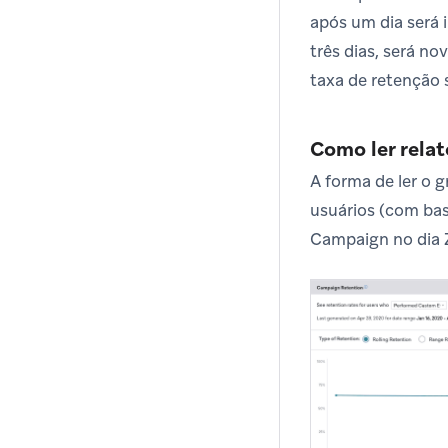
após um dia será 
três dias, será n
taxa de retenção 
Como ler relat
A forma de ler o g
usuários (com bas
Campaign no dia 