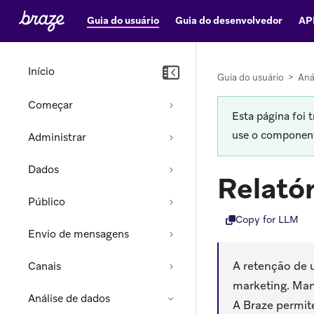
Guia do usuário
Guia do desenvolvedor
AP
Início
Guia do usuário
>
Aná
Começar
Esta página foi 
use o componente
Administrar
Dados
Relató
Público
Copy for LLM
Envio de mensagens
A retenção de 
Canais
marketing. Man
Análise de dados
A Braze permit