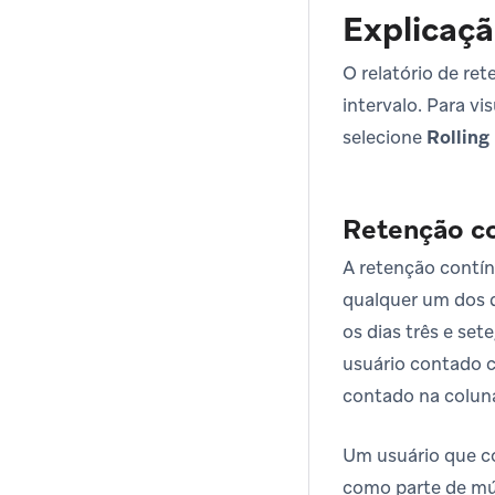
Explicaçã
O relatório de re
intervalo. Para v
selecione
Rolling
Retenção c
A retenção contí
qualquer um dos d
os dias três e set
usuário contado c
contado na coluna
Um usuário que co
como parte de mú