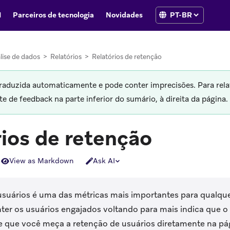
I
Parceiros de tecnologia
Novidades
lise de dados
>
Relatórios
>
Relatórios de retenção
traduzida automaticamente e pode conter imprecisões. Para rela
 de feedback na parte inferior do sumário, à direita da página.
rios de retenção
View as Markdown
Ask AI
usuários é uma das métricas mais importantes para qualque
ter os usuários engajados voltando para mais indica que o
e que você meça a retenção de usuários diretamente na p