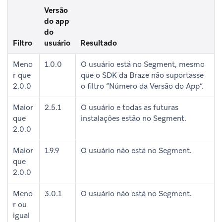
Versão
do app
do
Filtro
usuário
Resultado
Meno
1.0.0
O usuário está no Segment, mesmo
r que
que o SDK da Braze não suportasse
2.0.0
o filtro “Número da Versão do App”.
Maior
2.5.1
O usuário e todas as futuras
que
instalações estão no Segment.
2.0.0
Maior
1.9.9
O usuário não está no Segment.
que
2.0.0
Meno
3.0.1
O usuário não está no Segment.
r ou
igual