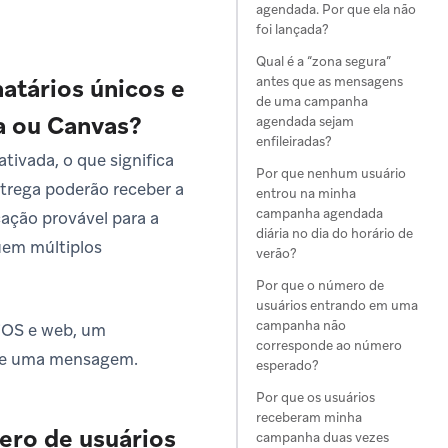
agendada. Por que ela não
foi lançada?
Qual é a “zona segura”
antes que as mensagens
atários únicos e
de uma campanha
a ou Canvas?
agendada sejam
enfileiradas?
tivada, o que significa
Por que nenhum usuário
ntrega poderão receber a
entrou na minha
campanha agendada
cação provável para a
diária no dia do horário de
suem múltiplos
verão?
Por que o número de
usuários entrando em uma
campanha não
 iOS e web, um
corresponde ao número
 de uma mensagem.
esperado?
Por que os usuários
receberam minha
ero de usuários
campanha duas vezes