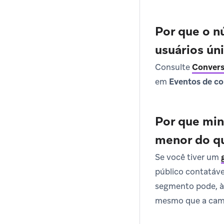
Por que o 
usuários ún
Consulte
Convers
em
Eventos de c
Por que min
menor do q
Se você tiver um
público contatáve
segmento pode, às
mesmo que a cam