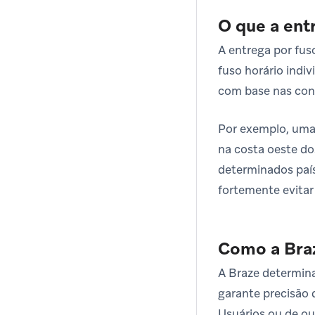
O que a ent
A entrega por fu
fuso horário indi
com base nas conf
Por exemplo, uma
na costa oeste do
determinados país
fortemente evitar
Como a Braz
A Braze determina
garante precisão 
Usuários ou de ou