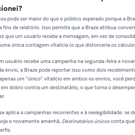
cionei?
cos
pode ser maior do que o público esperado porque a Braz
a fins de relatório. Isso permite que a Braze atribua conve
ez que um usuário recebe a mensagem, em vez de consolid
ma única contagem vitalícia (o que distorceria os cálculo
um usuário recebe uma campanha na segunda-feira e novam
a envio, a Braze pode reportar isso como dois recebiment
apenas um “único” vitalício em ambos os envios, você per
ia em dobro contra um destinatário, o que torna o desem
ar.
 aplica a campanhas recorrentes e à reelegibilidade: se 
 hoje e novamente amanhã,
Destinatários únicos
conta quat
erfis.