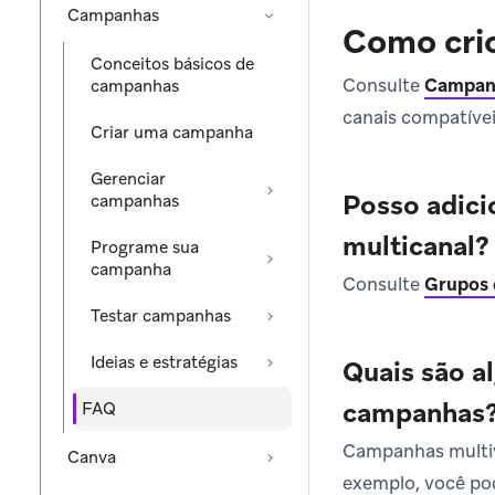
Campanhas
Como cri
Conceitos básicos de
Consulte
Campanh
campanhas
canais compatívei
Criar uma campanha
Gerenciar
Posso adici
campanhas
multicanal?
Programe sua
campanha
Consulte
Grupos 
Testar campanhas
Ideias e estratégias
Quais são a
campanhas
FAQ
Campanhas multiv
Canva
exemplo, você p