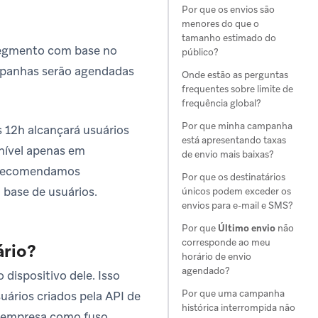
Por que os envios são
menores do que o
tamanho estimado do
segmento com base no
público?
campanhas serão agendadas
Onde estão as perguntas
frequentes sobre limite de
frequência global?
Por que minha campanha
12h alcançará usuários
está apresentando taxas
nível apenas em
de envio mais baixas?
o, recomendamos
Por que os destinatários
 base de usuários.
únicos podem exceder os
envios para e-mail e SMS?
Por que
Último envio
não
corresponde ao meu
ário?
horário de envio
agendado?
dispositivo dele. Isso
Por que uma campanha
uários criados pela API de
histórica interrompida não
a empresa como fuso