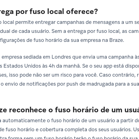
rega por fuso local oferece?
so local permite entregar campanhas de mensagens a um 
vidual de cada usuário. Sem a entrega por fuso local, as 
igurações de fuso horário da sua empresa na Braze.
 empresa sediada em Londres que envia uma campanha às 
s Estados Unidos às 4h da manhã. Se o seu app está dispo
es, isso pode não ser um risco para você. Caso contrári
 o envio de notificações por push de madrugada para a sua
e reconhece o fuso horário de um usu
 automaticamente o fuso horário de um usuário a partir do 
de fuso horário e cobertura completa dos seus usuários. Us
tra forma sem um fuso horário terão o fuso horário da su