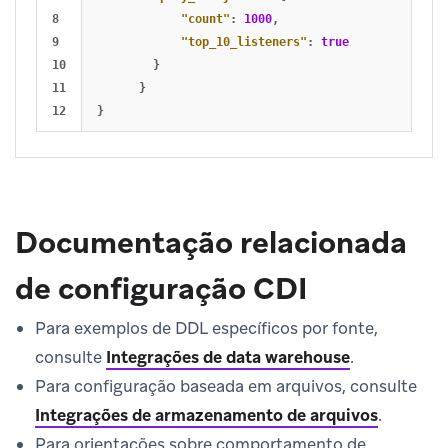
8

"count"
:
1000
,
9

"top_10_listeners"
:
true
10

}
11

}
}
Documentação relacionada
de configuração CDI
Para exemplos de DDL específicos por fonte,
consulte
Integrações de data warehouse
.
Para configuração baseada em arquivos, consulte
Integrações de armazenamento de arquivos
.
Para orientações sobre comportamento de