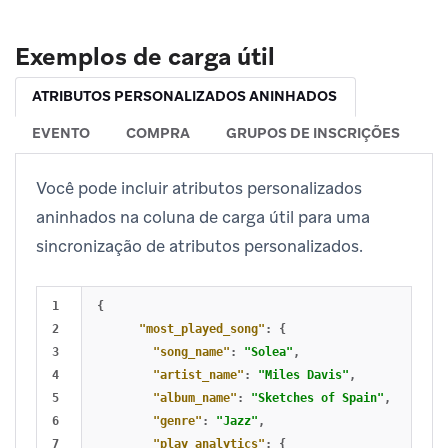
Exemplos de carga útil
ATRIBUTOS PERSONALIZADOS ANINHADOS
EVENTO
COMPRA
GRUPOS DE INSCRIÇÕES
Você pode incluir atributos personalizados
aninhados na coluna de carga útil para uma
sincronização de atributos personalizados.
1

{
2

"most_played_song"
:
{
3

"song_name"
:
"Solea"
,
4

"artist_name"
:
"Miles Davis"
,
5

"album_name"
:
"Sketches of Spain"
,
6

"genre"
:
"Jazz"
,
7

"play_analytics"
:
{