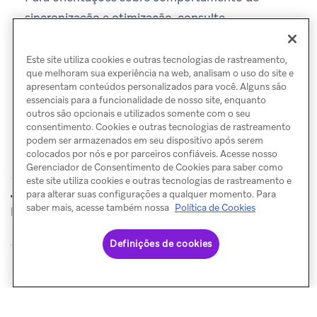
sincronização e otimização, consulte
Práticas recomendadas da Ingestão de dados na
nuvem
.
Este site utiliza cookies e outras tecnologias de rastreamento,
que melhoram sua experiência na web, analisam o uso do site e
apresentam conteúdos personalizados para você. Alguns são
essenciais para a funcionalidade de nosso site, enquanto
outros são opcionais e utilizados somente com o seu
consentimento. Cookies e outras tecnologias de rastreamento
podem ser armazenados em seu dispositivo após serem
colocados por nós e por parceiros confiáveis. Acesse nosso
Gerenciador de Consentimento de Cookies para saber como
este site utiliza cookies e outras tecnologias de rastreamento e
Melhores
Fontes
para alterar suas configurações a qualquer momento. Para
ANTERIOR
PRÓXIMO
práticas
conectadas
saber mais, acesse também nossa
Política de Cookies
Definições de cookies
© Braze. All Rights Reserved
Privacy Policy
Preferências de cookies