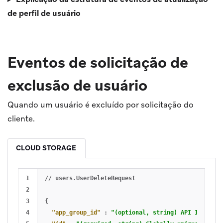
de perfil de usuário
Eventos de solicitação de
exclusão de usuário
Quando um usuário é excluído por solicitação do
cliente.
CLOUD STORAGE
1

//
users.UserDeleteRequest
2

3

{
4

"app_group_id"
:
"(optional, string) API ID of th