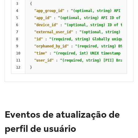
3

{
4

"app_group_id"
:
"(optional, string) API ID of t
5

"app_id"
:
"(optional, string) API ID of the app
6

"device_id"
:
"(optional, string) ID of the devi
7

"external_user_id"
:
"(optional, string) [PII] E
8

"id"
:
"(required, string) Globally unique ID fo
9

"orphaned_by_id"
:
"(required, string) BSON ID o
10

"time"
:
"(required, int) UNIX timestamp at whic
11

"user_id"
:
"(required, string) [PII] Braze user
}
Eventos de atualização de
perfil de usuário