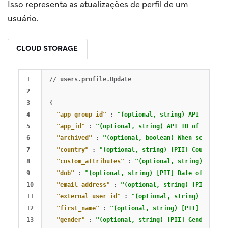
Isso representa as atualizações de perfil de um
usuário.
CLOUD STORAGE
1

//
users.profile.Update
2

3

{
4

"app_group_id"
:
"(optional, string) API ID of t
5

"app_id"
:
"(optional, string) API ID of the app
6

"archived"
:
"(optional, boolean) When set to Tr
7

"country"
:
"(optional, string) [PII] Country of
8

"custom_attributes"
:
"(optional, string) Valid 
9

"dob"
:
"(optional, string) [PII] Date of birth 
10

"email_address"
:
"(optional, string) [PII] Emai
11

"external_user_id"
:
"(optional, string) [PII] E
12

"first_name"
:
"(optional, string) [PII] First n
13

"gender"
:
"(optional, string) [PII] Gender of t