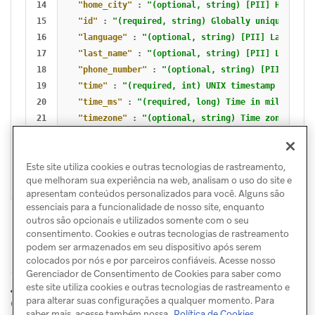
14

"home_city"
:
"(optional, string) [PII] Home cit
15

"id"
:
"(required, string) Globally unique ID fo
16

"language"
:
"(optional, string) [PII] Language 
17

"last_name"
:
"(optional, string) [PII] Last nam
18

"phone_number"
:
"(optional, string) [PII] Phone
19

"time"
:
"(required, int) UNIX timestamp at whic
20

"time_ms"
:
"(required, long) Time in millisecon
21

"timezone"
:
"(optional, string) Time zone of th
22

"update_source"
:
"(required, string) The source
23

"user_id"
:
"(required, string) [PII] Braze user
Este site utiliza cookies e outras tecnologias de rastreamento,
}
que melhoram sua experiência na web, analisam o uso do site e
apresentam conteúdos personalizados para você. Alguns são
essenciais para a funcionalidade de nosso site, enquanto
outros são opcionais e utilizados somente com o seu
consentimento. Cookies e outras tecnologias de rastreamento
podem ser armazenados em seu dispositivo após serem
colocados por nós e por parceiros confiáveis. Acesse nosso
Gerenciador de Consentimento de Cookies para saber como
este site utiliza cookies e outras tecnologias de rastreamento e
Eventos de
ANTERIOR
PRÓXIMO
para alterar suas configurações a qualquer momento. Para
Comportamento do cliente
engajamento com
saber mais, acesse também nossa
Política de Cookies