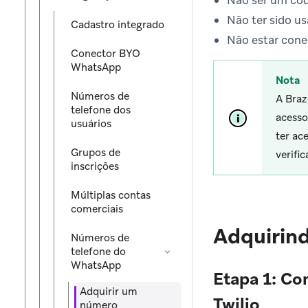
Não ser um cód
Não ter sido u
Cadastro integrado
Não estar con
Conector BYO
WhatsApp
Nota
Números de
A Braz
telefone dos
acesso
usuários
ter ac
Grupos de
verifi
inscrições
Múltiplas contas
comerciais
Adquirind
Números de
telefone do
WhatsApp
Etapa 1: Co
Adquirir um
Twilio
número