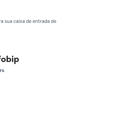
ra sua caixa de entrada de
fobip
rs
.