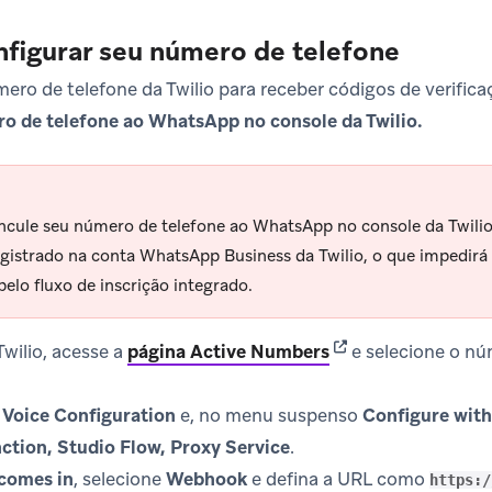
nfigurar seu número de telefone
ero de telefone da Twilio para receber códigos de verifica
ro de telefone ao WhatsApp no console da Twilio.
ncule seu número de telefone ao WhatsApp no console da Twilio.
egistrado na conta WhatsApp Business da Twilio, o que impedirá
pelo fluxo de inscrição integrado.
(opens in new tab)
wilio, acesse a
página Active Numbers
e selecione o nú
o
Voice Configuration
e, no menu suspenso
Configure with
ction, Studio Flow, Proxy Service
.
 comes in
, selecione
Webhook
e defina a URL como
https:/