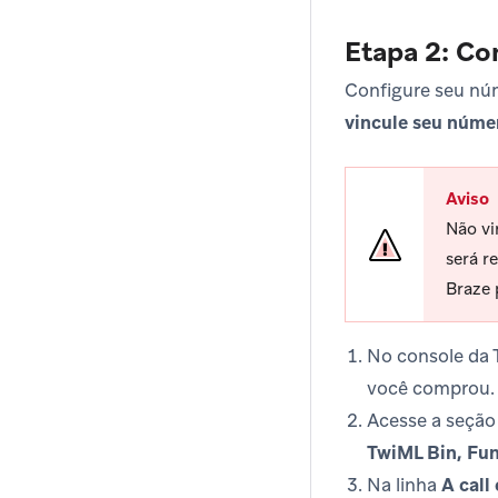
Etapa 2: Co
Configure seu núm
vincule seu núme
Aviso
Não vi
será r
Braze 
No console da T
você comprou.
Acesse a seçã
TwiML Bin, Fun
Na linha
A call