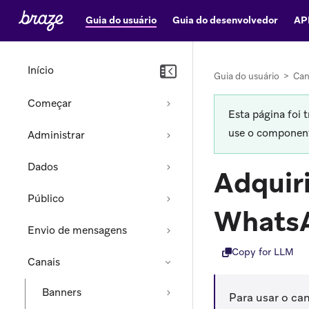
Guia do usuário
Guia do desenvolvedor
AP
Início
Guia do usuário
>
Can
Começar
Esta página foi 
use o componente
Administrar
Dados
Adquir
Público
Whats
Envio de mensagens
Copy for LLM
Canais
Banners
Para usar o ca