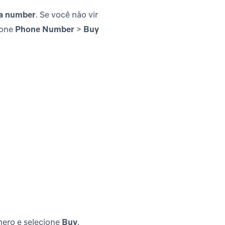
a number
. Se você não vir
ione
Phone Number
>
Buy
mero e selecione
Buy
.