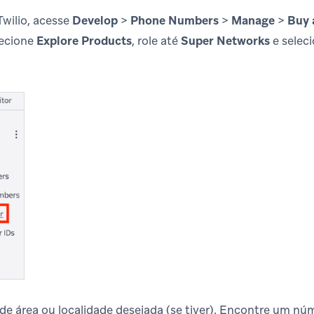
Twilio, acesse
Develop
>
Phone Numbers
>
Manage
>
Buy 
lecione
Explore Products
, role até
Super Networks
e selec
 de área ou localidade desejada (se tiver). Encontre um nú