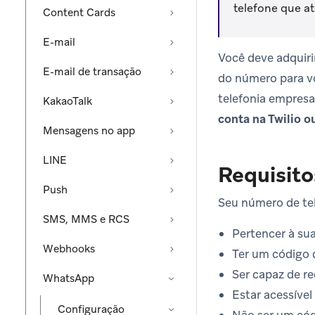
telefone que a
Content Cards
E-mail
Você deve adquiri
E-mail de transação
do número para vo
telefonia empresar
KakaoTalk
conta na Twilio ou
Mensagens no app
LINE
Requisit
Push
Seu número de tel
SMS, MMS e RCS
Pertencer à su
Webhooks
Ter um código d
Ser capaz de r
WhatsApp
Estar acessível
Configuração