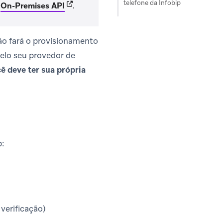
telefone da Infobip
s in new tab)
(opens in new tab)
u
On-Premises API
.
não fará o provisionamento
elo seu provedor de
ê deve ter sua própria
p:
verificação)