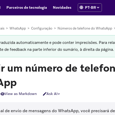
I
Parceiros de tecnologia
Novidades
ais
>
WhatsApp
>
Configuração
>
Números de telefone do WhatsApp
traduzida automaticamente e pode conter imprecisões. Para rela
 de feedback na parte inferior do sumário, à direita da página.
ir um número de telefo
App
View as Markdown
Ask AI
nal de envio de mensagens do WhatsApp, você precisará 