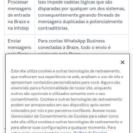
Processar
Isso impede cadeias lógicas que são
mensagens
disparadas por qualquer um dos sistemas,
de entrada
consequentemente gerando threads de
na Braze e
mensagens duplicadas e potencialmente
na Infobip
contraditórias.
Enviar
Para contas WhatsApp Business
mensagens
conectadas à Braze, todo o envio é
pela Braze
originado pela Braze.
e pela
Infobip
Este site utiliza cookies e outras tecnologias de rastreamento,
que melhoram sua experiência na web, analisam o uso do site e
apresentam conteúdos personalizados para você. Alguns são
essenciais para a funcionalidade de nosso site, enquanto
outros são opcionais e utilizados somente com o seu
consentimento. Cookies e outras tecnologias de rastreamento
podem ser armazenados em seu dispositivo após serem
colocados por nós e por parceiros confiáveis. Acesse nosso
Gerenciador de Consentimento de Cookies para saber como
este site utiliza cookies e outras tecnologias de rastreamento e
Cadastro
Números de
para alterar suas configurações a qualquer momento. Para
ANTERIOR
PRÓXIMO