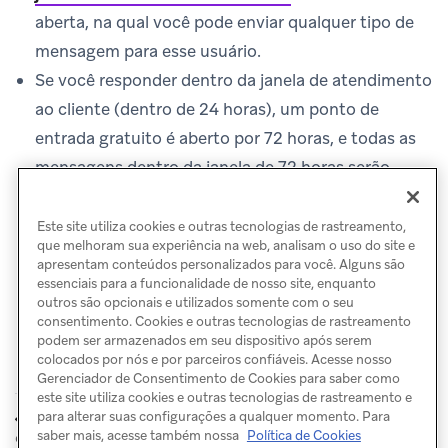
aberta, na qual você pode enviar qualquer tipo de
mensagem para esse usuário.
Se você responder dentro da janela de atendimento
ao cliente (dentro de 24 horas), um ponto de
entrada gratuito é aberto por 72 horas, e todas as
mensagens dentro da janela de 72 horas serão
gratuitas.
Mensagens de resposta são gratuitas.
Este site utiliza cookies e outras tecnologias de rastreamento,
que melhoram sua experiência na web, analisam o uso do site e
apresentam conteúdos personalizados para você. Alguns são
essenciais para a funcionalidade de nosso site, enquanto
outros são opcionais e utilizados somente com o seu
consentimento. Cookies e outras tecnologias de rastreamento
podem ser armazenados em seu dispositivo após serem
colocados por nós e por parceiros confiáveis. Acesse nosso
Gerenciador de Consentimento de Cookies para saber como
este site utiliza cookies e outras tecnologias de rastreamento e
Modelos de
WhatsApp e
para alterar suas configurações a qualquer momento. Para
ANTERIOR
PRÓXIMO
carrossel
sistemas externos
saber mais, acesse também nossa
Política de Cookies