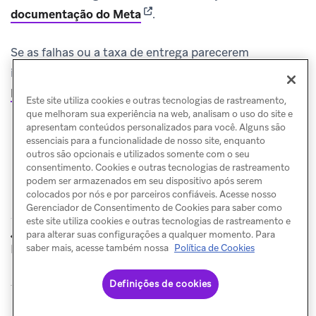
(opens in new tab)
documentação do Meta
.
Se as falhas ou a taxa de entrega parecerem
incorretas, consulte
Investigar falhas de envio de WhatsApp
.
Este site utiliza cookies e outras tecnologias de rastreamento,
que melhoram sua experiência na web, analisam o uso do site e
apresentam conteúdos personalizados para você. Alguns são
essenciais para a funcionalidade de nosso site, enquanto
outros são opcionais e utilizados somente com o seu
consentimento. Cookies e outras tecnologias de rastreamento
podem ser armazenados em seu dispositivo após serem
colocados por nós e por parceiros confiáveis. Acesse nosso
Gerenciador de Consentimento de Cookies para saber como
este site utiliza cookies e outras tecnologias de rastreamento e
Recursos da
Falhas de
para alterar suas configurações a qualquer momento. Para
ANTERIOR
PRÓXIMO
saber mais, acesse também nossa
Política de Cookies
Meta
envio
Definições de cookies
© Braze. All Rights Reserved
Privacy Policy
Preferências de cookies