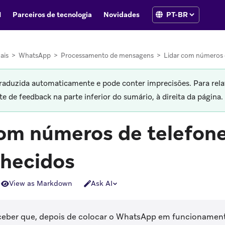
I
Parceiros de tecnologia
Novidades
ais
>
WhatsApp
>
Processamento de mensagens
>
Lidar com números 
traduzida automaticamente e pode conter imprecisões. Para rela
 de feedback na parte inferior do sumário, à direita da página.
com números de telefon
hecidos
View as Markdown
Ask AI
eber que, depois de colocar o WhatsApp em funcionament