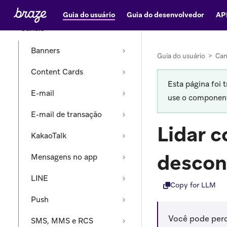
Envio de mensagens
Guia do usuário
Guia do desenvolvedor
AP
Canais
Banners
Guia do usuário
>
Can
Content Cards
Esta página foi 
E-mail
use o componente
E-mail de transação
Lidar 
KakaoTalk
descon
Mensagens no app
LINE
Copy for LLM
Push
Você pode perc
SMS, MMS e RCS