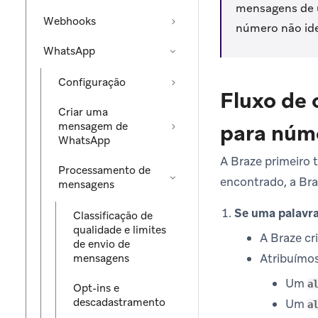
mensagens de u
Webhooks
número não ide
WhatsApp
Configuração
Fluxo de 
Criar uma
mensagem de
para núm
WhatsApp
A Braze primeiro
Processamento de
encontrado, a Br
mensagens
Se uma palavr
Classificação de
qualidade e limites
A Braze cr
de envio de
Atribuímos
mensagens
Um
a
Opt-ins e
descadastramento
Um
a