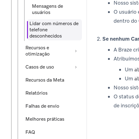
Nosso sist
Mensagens de
O usuário 
usuários
dentro do
Lidar com números de
telefone
desconhecidos
Se nenhum Canv
Recursos e
A Braze cr
otimização
Atribuímos
Casos de uso
Um
a
Um
a
Recursos da Meta
Nosso sist
Relatórios
O status d
de inscri
Falhas de envio
Melhores práticas
FAQ