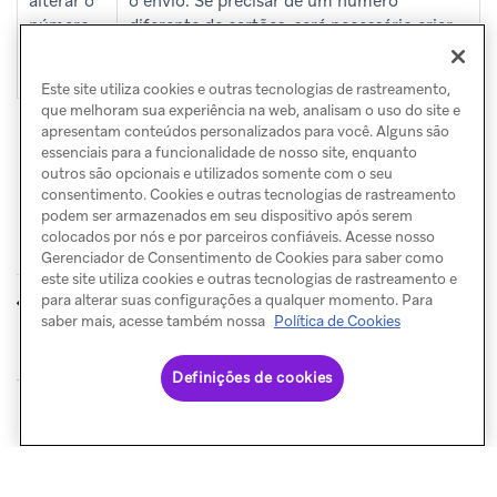
alterar o
o envio. Se precisar de um número
número
diferente de cartões, será necessário criar
de
um novo modelo.
cartões
Este site utiliza cookies e outras tecnologias de rastreamento,
que melhoram sua experiência na web, analisam o uso do site e
apresentam conteúdos personalizados para você. Alguns são
essenciais para a funcionalidade de nosso site, enquanto
outros são opcionais e utilizados somente com o seu
consentimento. Cookies e outras tecnologias de rastreamento
podem ser armazenados em seu dispositivo após serem
colocados por nós e por parceiros confiáveis. Acesse nosso
Gerenciador de Consentimento de Cookies para saber como
este site utiliza cookies e outras tecnologias de rastreamento e
Liquid
Anúncios que
para alterar suas configurações a qualquer momento. Para
ANTERIOR
PRÓXIMO
direcionam ao WhatsApp
saber mais, acesse também nossa
Política de Cookies
Definições de cookies
© Braze. All Rights Reserved
Privacy Policy
Preferências de cookies