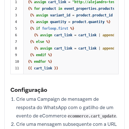
1

{%
assign
cart_link
=
"http://alejandro-test-new.m
2

{%
for
product
in
event_properties
.
products
%}
3

{%
assign
variant_id
=
product
.
product_id
%}
4

{%
assign
quantity
=
product
.
quantity
%}
5

{%
if
forloop.first
%}
6

{%
assign
cart_link
=
cart_link
|
append
:
varia
7

{%
else
%}
8

{%
assign
cart_link
=
cart_link
|
append
:
","
|
9

{%
endif
%}
10

{%
endfor
%}
{{
cart_link
}}
Configuração
Crie uma Campaign de mensagem de
resposta do WhatsApp com o gatilho de um
evento de eCommerce
.
ecommerce.cart_update
Crie uma mensagem subsequente com a URL