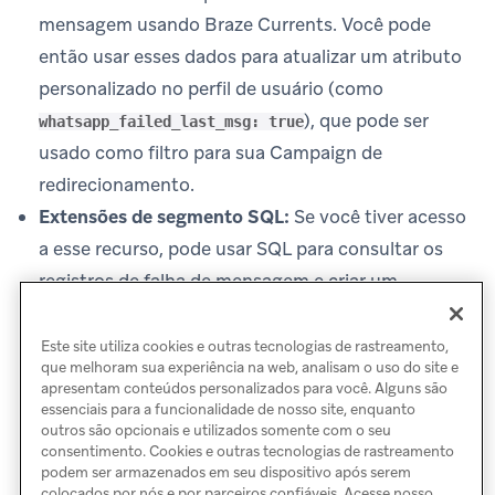
mensagem usando Braze Currents. Você pode
então usar esses dados para atualizar um atributo
personalizado no perfil de usuário (como
), que pode ser
whatsapp_failed_last_msg: true
usado como filtro para sua Campaign de
redirecionamento.
Extensões de segmento SQL:
Se você tiver acesso
a esse recurso, pode usar SQL para consultar os
registros de falha de mensagem e criar um
segmento desses usuários, e então direcionar esse
segmento em um canal diferente.
Este site utiliza cookies e outras tecnologias de rastreamento,
que melhoram sua experiência na web, analisam o uso do site e
apresentam conteúdos personalizados para você. Alguns são
essenciais para a funcionalidade de nosso site, enquanto
outros são opcionais e utilizados somente com o seu
consentimento. Cookies e outras tecnologias de rastreamento
podem ser armazenados em seu dispositivo após serem
colocados por nós e por parceiros confiáveis. Acesse nosso