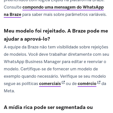
Consulte
compondo uma mensagem do WhatsApp
na Braze
para saber mais sobre parâmetros variáveis.
Meu modelo foi rejeitado. A Braze pode me
ajudar a aprová-lo?
A equipe da Braze não tem visibilidade sobre rejeições
de modelos. Você deve trabalhar diretamente com seu
WhatsApp Business Manager para editar e reenviar o
modelo. Certifique-se de fornecer um modelo de
exemplo quando necessário. Verifique se seu modelo
(opens in new tab)
(opens i
segue as políticas
comerciais
ou de
comércio
da
Meta.
A mídia rica pode ser segmentada ou