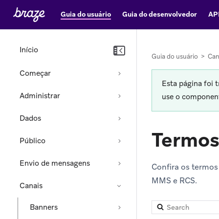
Guia do usuário
Guia do desenvolvedor
AP
Início
Guia do usuário
>
Can
Começar
Esta página foi 
Administrar
use o componente
Dados
Termos
Público
Envio de mensagens
Confira os termos
MMS e RCS.
Canais
Search glossary
Results update au
Banners