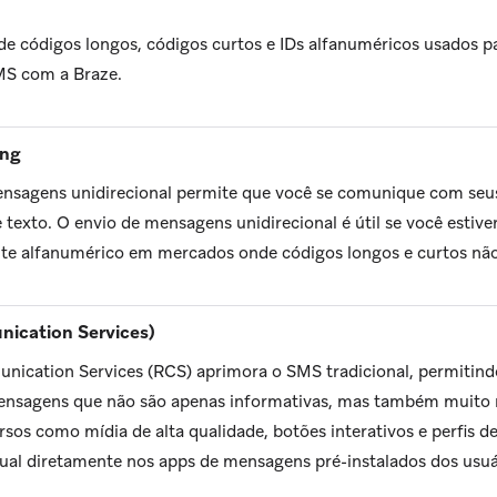
e códigos longos, códigos curtos e IDs alfanuméricos usados pa
S com a Braze.
ing
nsagens unidirecional permite que você se comunique com seus
texto. O envio de mensagens unidirecional é útil se você esti
te alfanumérico em mercados onde códigos longos e curtos não 
ication Services)
ication Services (RCS) aprimora o SMS tradicional, permitind
nsagens que não são apenas informativas, mas também muito 
rsos como mídia de alta qualidade, botões interativos e perfis 
sual diretamente nos apps de mensagens pré-instalados dos usuá