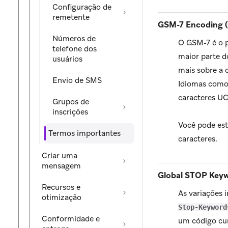
Configuração de
remetente
GSM-7 Encoding (
Números de
O GSM-7 é o p
telefone dos
maior parte d
usuários
mais sobre a 
Envio de SMS
Idiomas como 
caracteres UC
Grupos de
inscrições
Você pode est
Termos importantes
caracteres.
Criar uma
mensagem
Global STOP Key
Recursos e
As variações
otimização
Stop-Keyword
Conformidade e
um código cur