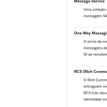
Message Service
Uma coleção d
mensagem SM
One-Way Messag
O envio de me
mensagens de 
ID de remeten
RCS (Rich Commun
O Rich Commun
entreguem me
RCS traz recu
identidade vi