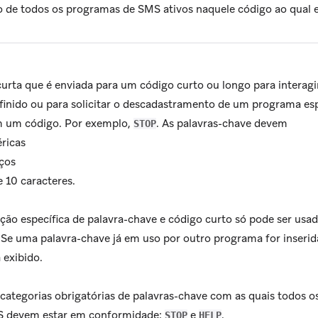
 de todos os programas de SMS ativos naquele código ao qual e
urta que é enviada para um código curto ou longo para intera
inido ou para solicitar o descadastramento de um programa esp
 um código. Por exemplo,
. As palavras-chave devem
STOP
éricas
aços
e 10 caracteres.
ão específica de palavra-chave e código curto só pode ser us
. Se uma palavra-chave já em uso por outro programa for inserid
 exibido.
categorias obrigatórias de palavras-chave com as quais todos o
 devem estar em conformidade:
e
.
STOP
HELP