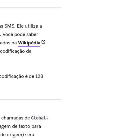
 SMS. Ele utiliza a
s. Você pode saber
(opens in new tab)
sados na
Wikipédia
.
codificação de
codificação é de 128
ão chamadas de
Global-
agem de texto para
 de origem) será