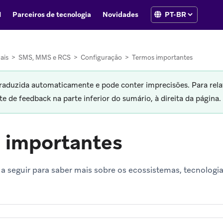
I
Parceiros de tecnologia
Novidades
ais
>
SMS, MMS e RCS
>
Configuração
>
Termos importantes
traduzida automaticamente e pode conter imprecisões. Para rela
 de feedback na parte inferior do sumário, à direita da página.
 importantes
 a seguir para saber mais sobre os ecossistemas, tecnologi
tomatically as you type.