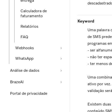
entrega
descadastrado
Calculadora de
faturamento
Keyword
Relatórios
Uma palavra c
de SMS predef
FAQ
programas em
Webhooks
- ser alfanum
- não ter esp
WhatsApp
- ter menos d
Análise de dados
Uma combinaç
BrazeAI
ativo por vez
validação será
Portal de privacidade
Existem duas 
conteúdo SMS