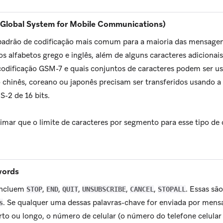
Global System for Mobile Communications)
adrão de codificação mais comum para a maioria das mensagens
os alfabetos grego e inglês, além de alguns caracteres adicionai
codificação GSM-7 e quais conjuntos de caracteres podem ser u
chinês, coreano ou japonês precisam ser transferidos usando a 
S-2 de 16 bits.
imar que o limite de caracteres por segmento para esse tipo de 
words
 incluem
,
,
,
,
,
. Essas s
STOP
END
QUIT
UNSUBSCRIBE
CANCEL
STOPALL
. Se qualquer uma dessas palavras-chave for enviada por mens
s
to ou longo, o número de celular (o número do telefone celular