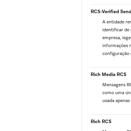
RCS-Verified Sen
A entidade re
identificar d
empresa, lege
informações n
configuração 
Rich Media RCS
Mensagens RC
como uma úni
usada apenas
Rich RCS