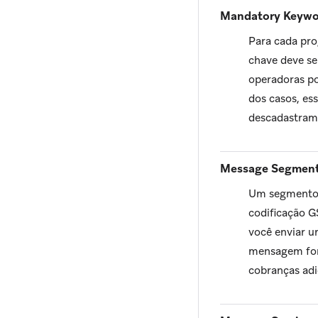
Mandatory Keywo
Para cada pr
chave deve se
operadoras po
dos casos, es
descadastram
Message Segmen
Um segmento 
codificação G
você enviar u
mensagem for
cobranças adi