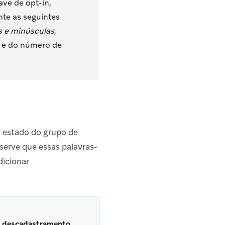
ve de opt-in,
te as seguintes
s e minúsculas
,
 e do número de
o estado do grupo de
serve que essas palavras-
dicionar
o
descadastramento