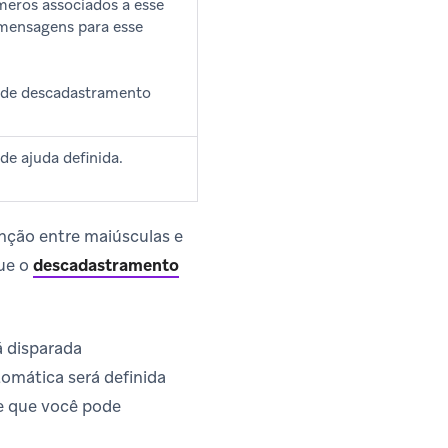
meros associados a esse
 mensagens para esse
a de descadastramento
de ajuda definida.
nção entre maiúsculas e
ue o
descadastramento
á disparada
omática será definida
e que você pode