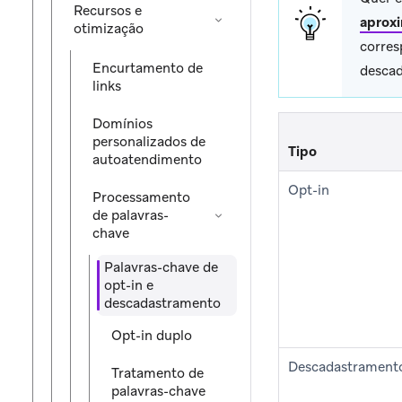
Recursos e
aprox
otimização
corres
Encurtamento de
desca
links
Domínios
personalizados de
Tipo
autoatendimento
Opt-in
Processamento
de palavras-
chave
Palavras-chave de
opt-in e
descadastramento
Opt-in duplo
Descadastrament
Tratamento de
palavras-chave