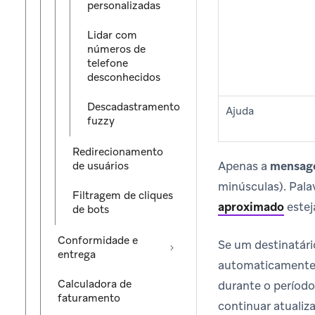
personalizadas
Lidar com
números de
telefone
desconhecidos
Descadastramento
Ajuda
fuzzy
Redirecionamento
Apenas a
mensage
de usuários
minúsculas). Pal
Filtragem de cliques
aproximado
estej
de bots
Conformidade e
Se um destinatári
entrega
automaticamente.
Calculadora de
durante o períod
faturamento
continuar atualiza