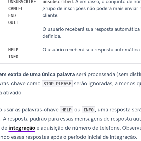
. Além disso, o conjunto de nú
UNSUBSCRIBE
unsubscribed
grupo de inscrições não poderá mais enviar
CANCEL
cliente.
END
QUIT
O usuário receberá sua resposta automátic
definida.
O usuário receberá sua resposta automática 
HELP
INFO
m exata de uma única palavra
será processada (sem disti
avras-chave como
serão ignoradas, a menos q
STOP PLEASE
a ativado.
o usar as palavras-chave
ou
, uma resposta ser
HELP
INFO
 A resposta padrão para essas mensagens de resposta aut
o de
integração
e aquisição de número de telefone. Observ
ndo essas respostas após o período inicial de integração.