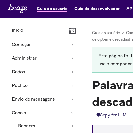
Guia do usuário
Guia do desenvolvedor
AP
Início
Guia do usuário
>
Can
de opt-in e descadast
Começar
Esta página foi 
Administrar
use o componente
Dados
Palavra
Público
descad
Envio de mensagens
Canais
Copy for LLM
Banners