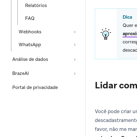
Relatórios
Dica
FAQ
Quer e
Webhooks
aprox
corres
WhatsApp
desca
Análise de dados
BrazeAI
Lidar co
Portal de privacidade
Você pode criar 
descadastramento
favor, não me ma