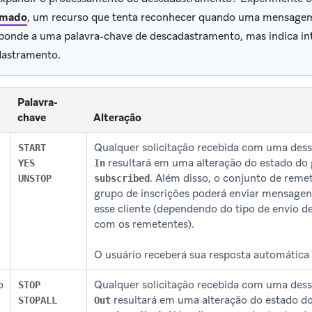
imado
, um recurso que tenta reconhecer quando uma mensagem
ponde a uma palavra-chave de descadastramento, mas indica in
dastramento.
Palavra-
chave
Alteração
Qualquer solicitação recebida com uma dess
START
resultará em uma alteração do estado do 
YES
In
. Além disso, o conjunto de reme
UNSTOP
subscribed
grupo de inscrições poderá enviar mensag
esse cliente (dependendo do tipo de envio 
com os remetentes).
O usuário receberá sua resposta automática d
o
Qualquer solicitação recebida com uma dess
STOP
resultará em uma alteração do estado do
STOPALL
Out