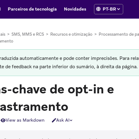
I
Parceiros de tecnologia
Novidades
ais
>
SMS, MMS e RCS
>
Recursos e otimização
>
Processamento de pa
ramento
traduzida automaticamente e pode conter imprecisões. Para rela
 de feedback na parte inferior do sumário, à direita da página.
s-chave de opt-in e
astramento
View as Markdown
Ask AI