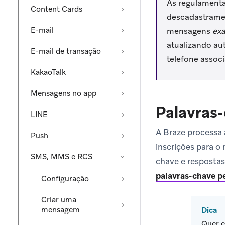
As regulamenta
Content Cards
descadastramen
E-mail
mensagens
exa
atualizando a
E-mail de transação
telefone associ
KakaoTalk
Mensagens no app
Palavras
LINE
A Braze processa 
Push
inscrições para o
SMS, MMS e RCS
chave e resposta
palavras-chave p
Configuração
Criar uma
mensagem
Dica
Quer e