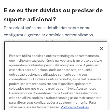
E se eu tiver dúvidas ou precisar de
suporte adicional?
Para orientações mais detalhadas sobre como
configurar e gerenciar domínios personalizados,
incluindo etapas de solução de problemas e requisitos
técnicos,
fale com o Suporte
.
Este site utiliza cookies e outras tecnologias de rastreamento,
que melhoram sua experiência na web, analisam o uso do site e
apresentam conteúdos personalizados para você. Alguns são
essenciais para a funcionalidade de nosso site, enquanto
outros são opcionais e utilizados somente com o seu
consentimento. Cookies e outras tecnologias de rastreamento
podem ser armazenados em seu dispositivo após serem
colocados por nós e por parceiros confiáveis. Acesse nosso
Gerenciador de Consentimento de Cookies para saber como
este site utiliza cookies e outras tecnologias de rastreamento e
Encurtamento
ANTERIOR
PRÓXIMO
para alterar suas configurações a qualquer momento. Para
de links
Processamento de
palavras-chave
saber mais, acesse também nossa
Política de Cookies