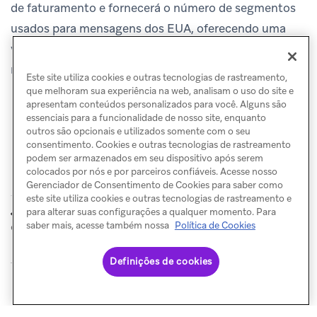
de faturamento e fornecerá o número de segmentos
usados para mensagens dos EUA, oferecendo uma
visão transparente do consumo de créditos de
mensagem.
Este site utiliza cookies e outras tecnologias de rastreamento,
que melhoram sua experiência na web, analisam o uso do site e
apresentam conteúdos personalizados para você. Alguns são
essenciais para a funcionalidade de nosso site, enquanto
outros são opcionais e utilizados somente com o seu
consentimento. Cookies e outras tecnologias de rastreamento
podem ser armazenados em seu dispositivo após serem
colocados por nós e por parceiros confiáveis. Acesse nosso
Gerenciador de Consentimento de Cookies para saber como
este site utiliza cookies e outras tecnologias de rastreamento e
Saiba antes de
Relatórios
para alterar suas configurações a qualquer momento. Para
ANTERIOR
PRÓXIMO
enviar
saber mais, acesse também nossa
Política de Cookies
Definições de cookies
© Braze. All Rights Reserved
Privacy Policy
Preferências de cookies