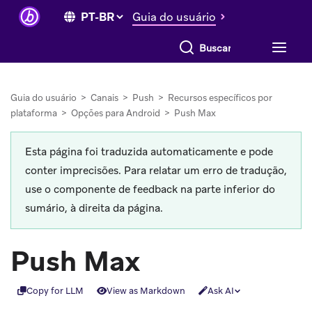
Guia do usuário
Buscar tudo
Guia do usuário
>
Canais
>
Push
>
Recursos específicos por
plataforma
>
Opções para Android
>
Push Max
Esta página foi traduzida automaticamente e pode
conter imprecisões. Para relatar um erro de tradução,
use o componente de feedback na parte inferior do
sumário, à direita da página.
Push Max
Copy for LLM
View as Markdown
Ask AI