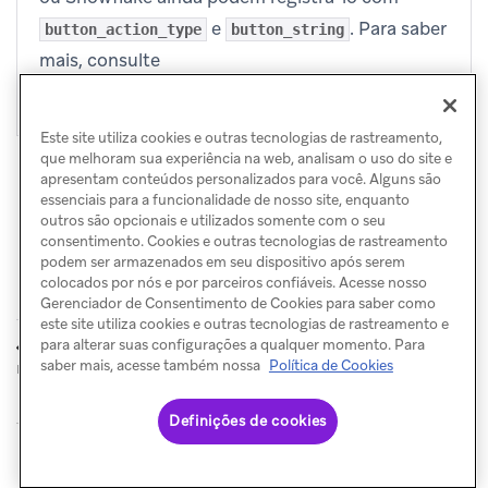
e
. Para saber
button_action_type
button_string
mais, consulte
Botões de ação por push e relatórios
.
Este site utiliza cookies e outras tecnologias de rastreamento,
que melhoram sua experiência na web, analisam o uso do site e
apresentam conteúdos personalizados para você. Alguns são
essenciais para a funcionalidade de nosso site, enquanto
outros são opcionais e utilizados somente com o seu
consentimento. Cookies e outras tecnologias de rastreamento
podem ser armazenados em seu dispositivo após serem
colocados por nós e por parceiros confiáveis. Acesse nosso
Gerenciador de Consentimento de Cookies para saber como
este site utiliza cookies e outras tecnologias de rastreamento e
Criar uma
Formatos de
para alterar suas configurações a qualquer momento. Para
ANTERIOR
PRÓXIMO
mensagem push
mensagem e imagem
saber mais, acesse também nossa
Política de Cookies
Definições de cookies
© Braze. All Rights Reserved
Privacy Policy
Preferências de cookies