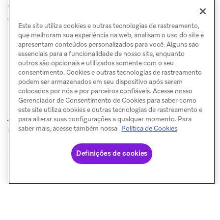
Cards. Seus usuários poderão ver tudo o que possam
ter perdido na próxima vez que abrirem o app.
Este site utiliza cookies e outras tecnologias de rastreamento,
que melhoram sua experiência na web, analisam o uso do site e
apresentam conteúdos personalizados para você. Alguns são
essenciais para a funcionalidade de nosso site, enquanto
outros são opcionais e utilizados somente com o seu
consentimento. Cookies e outras tecnologias de rastreamento
podem ser armazenados em seu dispositivo após serem
colocados por nós e por parceiros confiáveis. Acesse nosso
Gerenciador de Consentimento de Cookies para saber como
este site utiliza cookies e outras tecnologias de rastreamento e
Mensagens no
Saiba antes de
para alterar suas configurações a qualquer momento. Para
ANTERIOR
PRÓXIMO
app de push primer
enviar
saber mais, acesse também nossa
Política de Cookies
Definições de cookies
© Braze. All Rights Reserved
Privacy Policy
Preferências de cookies