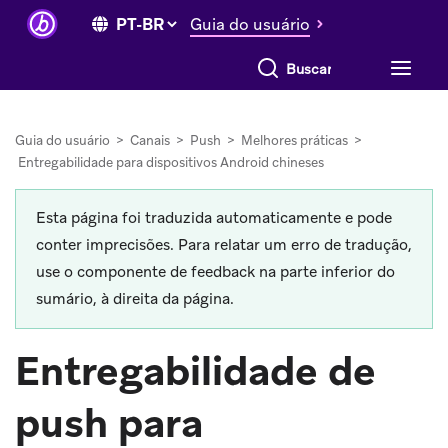
Guia do usuário
Buscar tudo
Guia do usuário
>
Canais
>
Push
>
Melhores práticas
>
Entregabilidade para dispositivos Android chineses
Esta página foi traduzida automaticamente e pode
conter imprecisões. Para relatar um erro de tradução,
use o componente de feedback na parte inferior do
sumário, à direita da página.
Entregabilidade de
push para