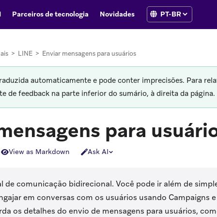
I
Parceiros de tecnologia
Novidades
ais
>
LINE
>
Enviar mensagens para usuários
traduzida automaticamente e pode conter imprecisões. Para rela
 de feedback na parte inferior do sumário, à direita da página.
 mensagens para usuári
View as Markdown
Ask AI
l de comunicação bidirecional. Você pode ir além de simp
ngajar em conversas com os usuários usando Campaigns 
orda os detalhes do envio de mensagens para usuários, como