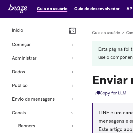
Guia do usuário
Guia do desenvolvedor
AP
Início
Guia do usuário
>
Can
Começar
Esta página foi 
use o componente
Administrar
Dados
Enviar
Público
Copy for LLM
Envio de mensagens
LINE é um cana
Canais
mensagens e e
Banners
Este artigo ab