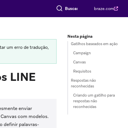
Buscar tudo
braze.com
Nesta página
Gatilhos baseados em ação
tar um erro de tradução,
Campaign
Canvas
Requisitos
os LINE
Respostas não
reconhecidas
Criando um gatilho para
respostas não
reconhecidas
lesmente enviar
e Canvas com modelos.
 definir palavras-