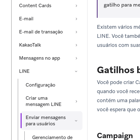
gatilho para m
Content Cards
E-mail
Existem vários mé
E-mail de transação
LINE. Você també
usuários com sua
KakaoTalk
Mensagens no app
Gatilhos
LINE
Você pode criar C
Configuração
quando você rec
Criar uma
contém uma palavr
mensagem LINE
você espera que o
Enviar mensagens
para usuários
Campaign
Gerenciamento de