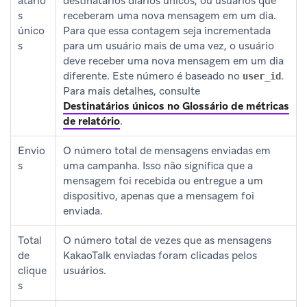
atário
destinatários diários únicos, ou usuários que
s
receberam uma nova mensagem em um dia.
único
Para que essa contagem seja incrementada
s
para um usuário mais de uma vez, o usuário
deve receber uma nova mensagem em um dia
diferente. Este número é baseado no
.
user_id
Para mais detalhes, consulte
Destinatários únicos no Glossário de métricas
de relatório
.
Envio
O número total de mensagens enviadas em
s
uma campanha. Isso não significa que a
mensagem foi recebida ou entregue a um
dispositivo, apenas que a mensagem foi
enviada.
Total
O número total de vezes que as mensagens
de
KakaoTalk enviadas foram clicadas pelos
clique
usuários.
s