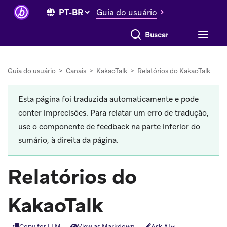
Guia do usuário
Buscar tudo
Guia do usuário
>
Canais
>
KakaoTalk
>
Relatórios do KakaoTalk
Esta página foi traduzida automaticamente e pode
conter imprecisões. Para relatar um erro de tradução,
use o componente de feedback na parte inferior do
sumário, à direita da página.
Relatórios do
KakaoTalk
Copy for LLM
View as Markdown
Ask AI