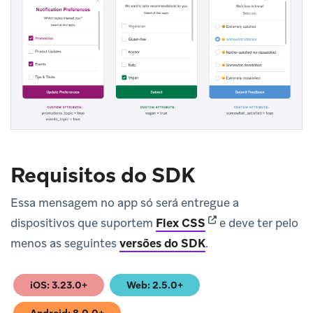
Requisitos do SDK
Essa mensagem no app só será entregue a
(opens in new tab)
dispositivos que suportem
Flex CSS
e deve ter pelo
menos as seguintes
versões do SDK
.
iOS: 3.23.0+
Web: 2.5.0+
(opens in new tab)
(opens in new tab)