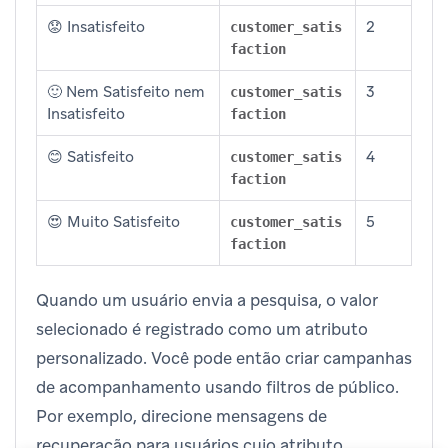
😟 Insatisfeito
2
customer_satis
faction
🙂 Nem Satisfeito nem
3
customer_satis
Insatisfeito
faction
😊 Satisfeito
4
customer_satis
faction
😍 Muito Satisfeito
5
customer_satis
faction
Quando um usuário envia a pesquisa, o valor
selecionado é registrado como um atributo
personalizado. Você pode então criar campanhas
de acompanhamento usando filtros de público.
Por exemplo, direcione mensagens de
recuperação para usuários cujo atributo