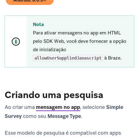
Android: 8.0.0+
(opens in new tab)
Nota
Para ativar mensagens no app em HTML
pelo SDK Web, você deve fornecer a opção
de inicialização
à Braze.
allowUserSuppliedJavascript
Criando uma pesquisa
Ao criar uma
mensagem no app
, selecione
Simple
Survey
como seu
Message Type
.
Esse modelo de pesquisa é compatível com apps