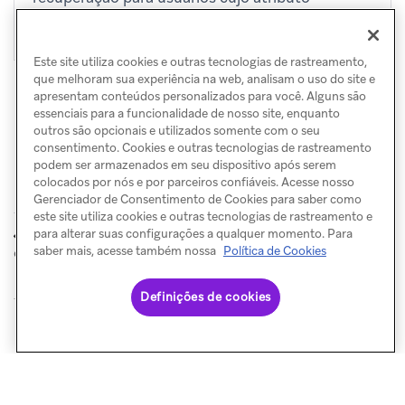
seja “1” ou “2”.
customer_satisfaction
Este site utiliza cookies e outras tecnologias de rastreamento,
que melhoram sua experiência na web, analisam o uso do site e
apresentam conteúdos personalizados para você. Alguns são
essenciais para a funcionalidade de nosso site, enquanto
outros são opcionais e utilizados somente com o seu
consentimento. Cookies e outras tecnologias de rastreamento
podem ser armazenados em seu dispositivo após serem
colocados por nós e por parceiros confiáveis. Acesse nosso
Gerenciador de Consentimento de Cookies para saber como
este site utiliza cookies e outras tecnologias de rastreamento e
Formulário de
Personalizar
para alterar suas configurações a qualquer momento. Para
ANTERIOR
PRÓXIMO
captura de e-mail
saber mais, acesse também nossa
Política de Cookies
Definições de cookies
© Braze. All Rights Reserved
Privacy Policy
Preferências de cookies