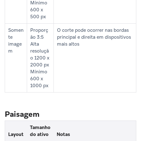
Mínimo
600 x
500 px
Somen
Proporç
O corte pode ocorrer nas bordas
te
ão 3:5
principal e direita em dispositivos
image
Alta
mais altos
m
resoluçã
o 1200 x
2000 px
Mínimo
600 x
1000 px
Paisagem
Tamanho
Layout
do ativo
Notas