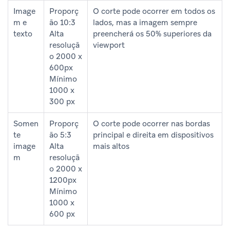
Image
Proporç
O corte pode ocorrer em todos os
m e
ão 10:3
lados, mas a imagem sempre
texto
Alta
preencherá os 50% superiores da
resoluçã
viewport
o 2000 x
600px
Mínimo
1000 x
300 px
Somen
Proporç
O corte pode ocorrer nas bordas
te
ão 5:3
principal e direita em dispositivos
image
Alta
mais altos
m
resoluçã
o 2000 x
1200px
Mínimo
1000 x
600 px