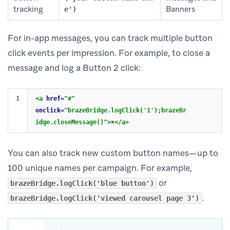
tracking
Banners
e')
For in-app messages, you can track multiple button
click events per impression. For example, to close a
message and log a Button 2 click:
<a
href=
"#"
onclick=
"brazeBridge.logClick('1');brazeBr
idge.closeMessage()"
>
✖
</a>
You can also track new custom button names—up to
100 unique names per campaign. For example,
or
brazeBridge.logClick('blue button')
.
brazeBridge.logClick('viewed carousel page 3')