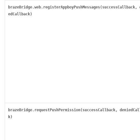
brazeBridge.web.registerAppboyPushMessages(successCallback, 
edCallback)
brazeBridge.requestPushPermission(successCallback, deniedCal
k)