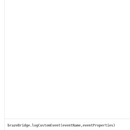
brazeBridge.logCustomEvent(eventName,eventProperties)