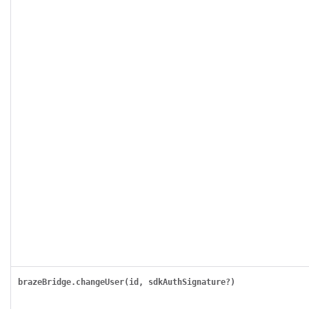
brazeBridge.changeUser(id, sdkAuthSignature?)