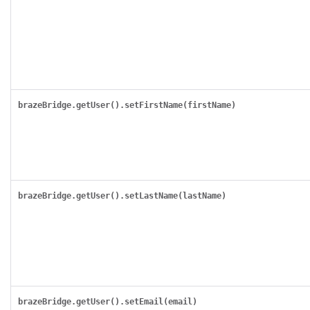
brazeBridge.getUser().setFirstName(firstName)
brazeBridge.getUser().setLastName(lastName)
brazeBridge.getUser().setEmail(email)