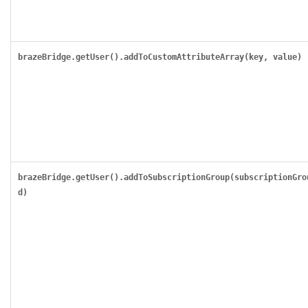
brazeBridge.getUser().addToCustomAttributeArray(key, value)
brazeBridge.getUser().addToSubscriptionGroup(subscriptionGro
d)