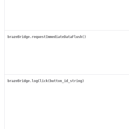
brazeBridge.requestImmediateDataFlush()
brazeBridge.logClick(button_id_string)