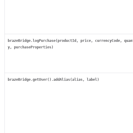
brazeBridge.logPurchase(productId, price, currencyCode, quan
y, purchaseProperties)
brazeBridge.getUser().addAlias(alias, label)