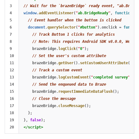
3

// Wait for the `brazeBridge` ready event, "ab.Bridge
4

window
.
addEventListener
(
"
ab.BridgeReady
"
,
function
(){
5

// Event handler when the button is clicked
6

document
.
querySelector
(
"
#button
"
).
onclick
=
functio
7

// Track Button 1 clicks for analytics
8

// Note: This requires Android SDK v8.0.0, Web SD
9

brazeBridge
.
logClick
(
"
0
"
);
10

// Set the user's custom attribute
11

brazeBridge
.
getUser
().
setCustomUserAttribute
(
"
fav
12

// Track a custom event
13

brazeBridge
.
logCustomEvent
(
"
completed survey
"
);
14

// Send the enqueued data to Braze
15

brazeBridge
.
requestImmediateDataFlush
();
16

// Close the message
17

brazeBridge
.
closeMessage
();
18

};
19

},
false
);
</script>