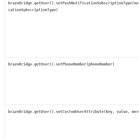
brazeBridge.getUser().setPushNotificationSubscriptionType(no
cationSubscriptionType)
brazeBridge.getUser().setPhoneNumber(phoneNumber)
brazeBridge.getUser().setCustomUserAttribute(key, value, mer