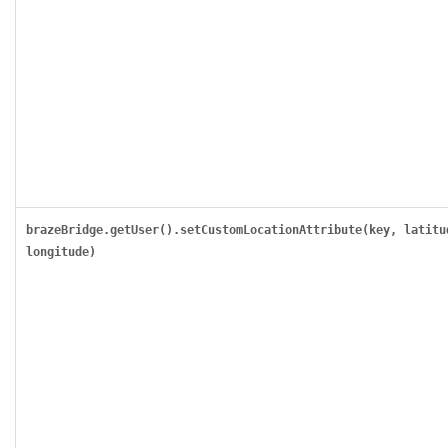
brazeBridge.getUser().setCustomLocationAttribute(key, latitu
longitude)