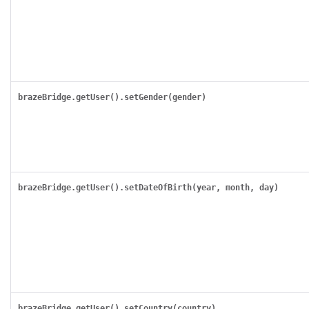
brazeBridge.getUser().setGender(gender)
brazeBridge.getUser().setDateOfBirth(year, month, day)
brazeBridge.getUser().setCountry(country)