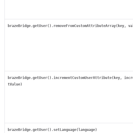
brazeBridge.getUser().removeFromCustomAttributeArray(key, va
brazeBridge.getUser().incrementCustomUserAttribute(key, incr
tValue)
brazeBridge.getUser().setLanguage(language)