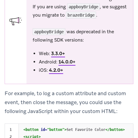
If you are using
, we suggest
appboyBridge
you migrate to
.
brazeBridge
was deprecated in the
appboyBridge
following SDK versions:
Web:
3.3.0+
Android:
14.0.0+
iOS:
4.2.0+
For example, to log a custom attribute and custom
event, then close the message, you could use the
following JavaScript within your custom HTML:
1

<button
id=
"button"
>
Set Favorite Color
</button>
2

<script>