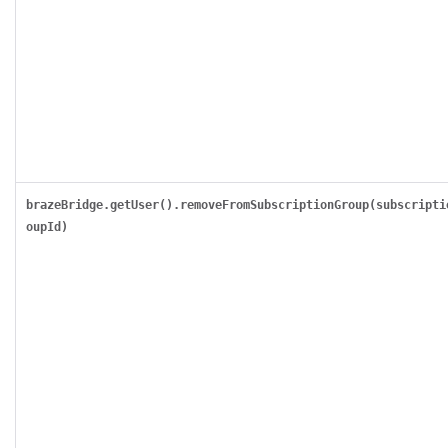
brazeBridge.getUser().removeFromSubscriptionGroup(subscripti
oupId)