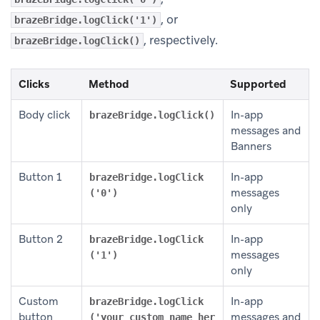
, or
brazeBridge.logClick('1')
, respectively.
brazeBridge.logClick()
Clicks
Method
Supported
Body click
In-app
brazeBridge.logClick()
messages and
Banners
Button 1
In-app
brazeBridge.logClick
messages
('0')
only
Button 2
In-app
brazeBridge.logClick
messages
('1')
only
Custom
In-app
brazeBridge.logClick
button
messages and
('your custom name her