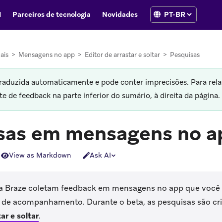
I
Parceiros de tecnologia
Novidades
ais
>
Mensagens no app
>
Editor de arrastar e soltar
>
Pesquisas
traduzida automaticamente e pode conter imprecisões. Para rela
 de feedback na parte inferior do sumário, à direita da página.
sas em mensagens no a
View as Markdown
Ask AI
a Braze coletam feedback em mensagens no app que você p
de acompanhamento. Durante o beta, as pesquisas são cr
ar e soltar
.