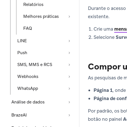
Relatórios
Durante o acesso 
existente.
Melhores práticas
FAQ
Crie uma
mens
Selecione
Surv
LINE
Push
Compor u
SMS, MMS e RCS
Webhooks
As pesquisas de 
WhatsApp
Página 1
, onde
Página de con
Análise de dados
Por padrão, os bo
BrazeAI
botão no painel
A