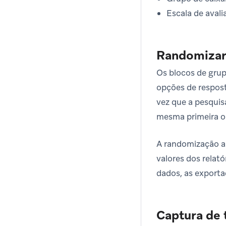
Escala de avali
Randomizar
Os blocos de gru
opções de respos
vez que a pesquis
mesma primeira op
A randomização al
valores dos relat
dados, as export
Captura de 