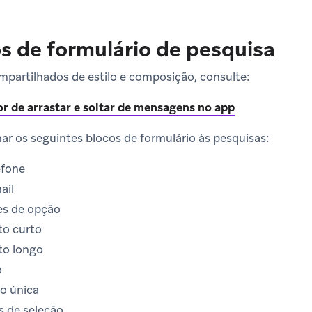
s de formulário de pesquisa
mpartilhados de estilo e composição, consulte:
or de arrastar e soltar de mensagens no app
ar os seguintes blocos de formulário às pesquisas:
efone
ail
es de opção
to curto
to longo
o
ão única
s de seleção