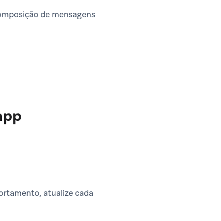
 composição de mensagens
app
portamento, atualize cada