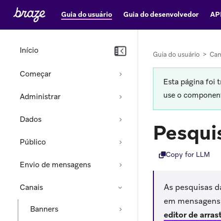
Guia do usuário
Guia do desenvolvedor
AP
Início
Guia do usuário
>
Can
Começar
Esta página foi 
use o componente
Administrar
Dados
Pesqui
Público
Copy for LLM
Envio de mensagens
As pesquisas d
Canais
em mensagens 
Banners
editor de arrast