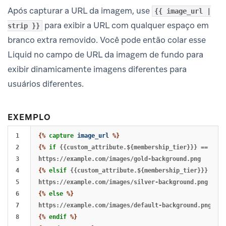
Após capturar a URL da imagem, use
{{ image_url |
para exibir a URL com qualquer espaço em
strip }}
branco extra removido. Você pode então colar esse
Liquid no campo de URL da imagem de fundo para
exibir dinamicamente imagens diferentes para
usuários diferentes.
EXEMPLO
1

{%
capture
image_url
%}
2

{%
if
{{custom_attribute.${membership_tier}}}
==
'gol
3

4

{%
elsif
{{custom_attribute.${membership_tier}}}
==
'
5

6

{%
else
%}
7

8

{%
endif
%}