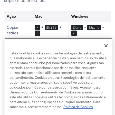
copiar e colar estilos:
Ação
Mac
Windows
Copiar
+
+
+
+
⌘
Shift
Ctrl
Shift
estilos
c
c
Colar estilos
+
+
+
+
⌘
Shift
Ctrl
Shift
v
v
Este site utiliza cookies e outras tecnologias de rastreamento,
que melhoram sua experiência na web, analisam o uso do site e
apresentam conteúdos personalizados para você. Alguns são
essenciais para a funcionalidade de nosso site, enquanto
outros são opcionais e utilizados somente com o seu
consentimento. Cookies e outras tecnologias de rastreamento
podem ser armazenados em seu dispositivo após serem
colocados por nós e por parceiros confiáveis. Acesse nosso
Gerenciador de Consentimento de Cookies para saber como
este site utiliza cookies e outras tecnologias de rastreamento e
Personalizar
Temas de
para alterar suas configurações a qualquer momento. Para
ANTERIOR
PRÓXIMO
modo escuro
saber mais, acesse também nossa
Política de Cookies