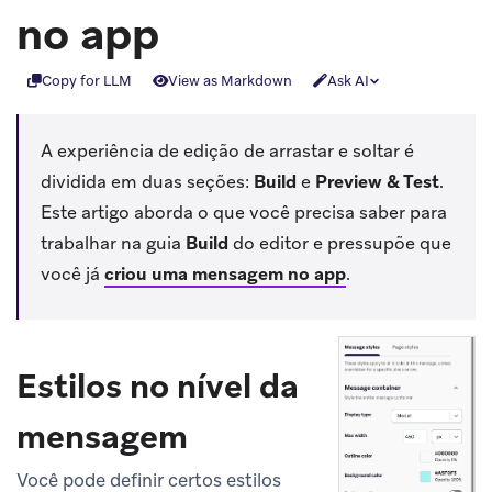
no app
Copy for LLM
View as Markdown
Ask AI
A experiência de edição de arrastar e soltar é
dividida em duas seções:
Build
e
Preview & Test
.
Este artigo aborda o que você precisa saber para
trabalhar na guia
Build
do editor e pressupõe que
você já
criou uma mensagem no app
.
Estilos no nível da
mensagem
Você pode definir certos estilos