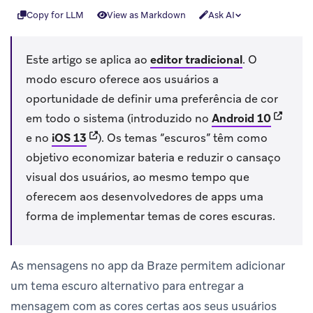
Copy for LLM
View as Markdown
Ask AI
Este artigo se aplica ao
editor tradicional
.
O
modo escuro oferece aos usuários a
oportunidade de definir uma preferência de cor
(opens 
em todo o sistema (introduzido no
Android 10
(opens in new tab)
e no
iOS 13
). Os temas “escuros” têm como
objetivo economizar bateria e reduzir o cansaço
visual dos usuários, ao mesmo tempo que
oferecem aos desenvolvedores de apps uma
forma de implementar temas de cores escuras.
As mensagens no app da Braze permitem adicionar
um tema escuro alternativo para entregar a
mensagem com as cores certas aos seus usuários