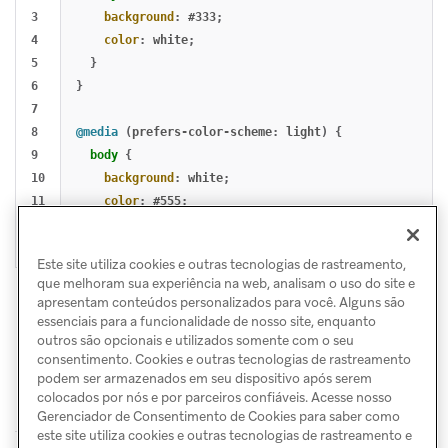
3

background
:
#333
;
4

color
:
white
;
5

}
6

}
7

8

@media
(
prefers-color-scheme
:
light
)
{
9

body
{
10

background
:
white
;
11

color
:
#555
;
12

}
}
Este site utiliza cookies e outras tecnologias de rastreamento,
que melhoram sua experiência na web, analisam o uso do site e
apresentam conteúdos personalizados para você. Alguns são
essenciais para a funcionalidade de nosso site, enquanto
outros são opcionais e utilizados somente com o seu
consentimento. Cookies e outras tecnologias de rastreamento
podem ser armazenados em seu dispositivo após serem
colocados por nós e por parceiros confiáveis. Acesse nosso
Gerenciador de Consentimento de Cookies para saber como
este site utiliza cookies e outras tecnologias de rastreamento e