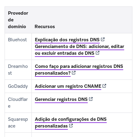
Provedor
de
domínio
Recursos
(opens in new ta
Bluehost
Explicação dos registros DNS
Gerenciamento de DNS: adicionar, editar
(opens in new tab)
ou excluir entradas de DNS
Dreamho
Como faço para adicionar registros DNS
(opens in new tab)
st
personalizados?
(opens in new t
GoDaddy
Adicionar um registro CNAME
(opens in new tab)
Cloudflar
Gerenciar registros DNS
e
Squaresp
Adição de configurações de DNS
(opens in new tab)
ace
personalizadas