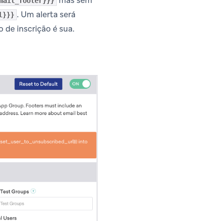
mail_footer}}}
. Um alerta será
l}}}
 de inscrição é sua.