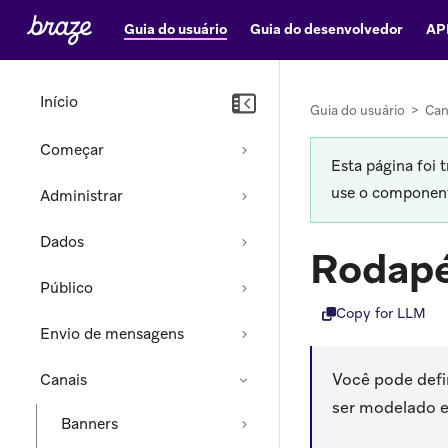
Guia do usuário
Guia do desenvolvedor
AP
Início
Guia do usuário
>
Can
Começar
Esta página foi 
use o componente
Administrar
Dados
Rodapé
Público
Copy for LLM
Envio de mensagens
Você pode defi
Canais
ser modelado e
Banners