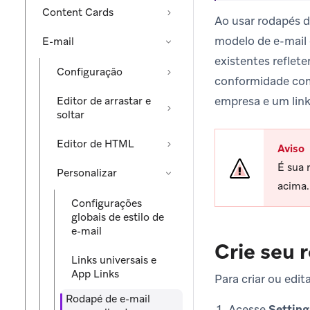
Content Cards
Ao usar rodapés d
modelo de e-mail 
E-mail
existentes reflet
Configuração
conformidade co
empresa e um link
Editor de arrastar e
soltar
Editor de HTML
Aviso
É sua 
Personalizar
acima.
Configurações
globais de estilo de
e-mail
Crie seu 
Links universais e
App Links
Para criar ou edit
Rodapé de e-mail
Acesse
Setting