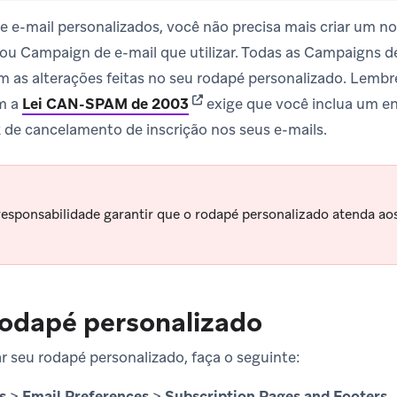
e e-mail personalizados, você não precisa mais criar um n
ou Campaign de e-mail que utilizar. Todas as Campaigns d
em as alterações feitas no seu rodapé personalizado. Lembr
(opens in new tab)
m a
Lei CAN-SPAM de 2003
exige que você inclua um en
 de cancelamento de inscrição nos seus e-mails.
responsabilidade garantir que o rodapé personalizado atenda ao
rodapé personalizado
ar seu rodapé personalizado, faça o seguinte:
s
>
Email Preferences
>
Subscription Pages and Footers
.