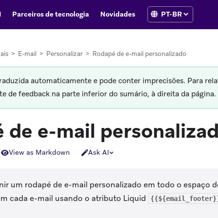
I
Parceiros de tecnologia
Novidades
ais
>
E-mail
>
Personalizar
>
Rodapé de e-mail personalizado
traduzida automaticamente e pode conter imprecisões. Para rela
 de feedback na parte inferior do sumário, à direita da página.
 de e-mail personaliza
View as Markdown
Ask AI
nir um rodapé de e-mail personalizado em todo o espaço d
m cada e-mail usando o atributo Liquid
{{${email_footer}