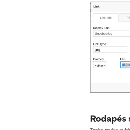
Rodapés s
Tenha muito cuid