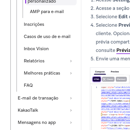
personalizado
Acesse a seçã
AMP para e-mail
Selecione
Edit
Inscrições
Selecione
Prev
cliente. Opcio
Casos de uso de e-mail
prévia comparti
Inbox Vision
consulte
Prévi
Envie uma men
Relatórios
Melhores práticas
FAQ
E-mail de transação
KakaoTalk
Mensagens no app