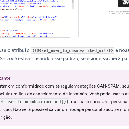
usa o atributo
e noss
{{${set_user_to_unsubscribed_url}}}
Se você estiver usando esse padrão, selecione
<other>
par
tante
star em conformidade com as regulamentações CAN-SPAM, seu
ncluir um link de cancelamento de inscrição. Você pode usar o at
ou sua própria URL personal
et_user_to_unsubscribed_url}}}
crição. Não será possível salvar um rodapé personalizado sem u
crição.