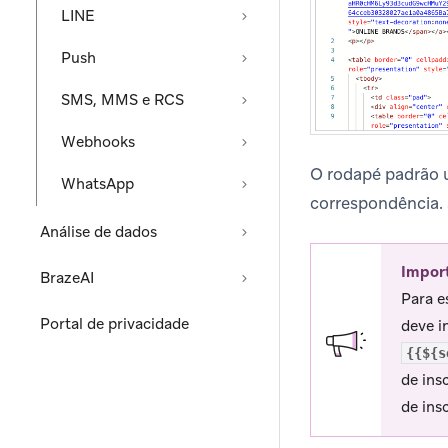
LINE
Push
SMS, MMS e RCS
Webhooks
O rodapé padrão 
WhatsApp
correspondência. 
Análise de dados
Impor
BrazeAI
Para e
Portal de privacidade
deve i
{{${s
de ins
de ins