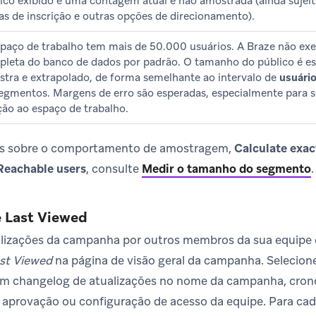
ico exibido é uma contagem atual e não amostrada (ainda sujeita
as de inscrição e outras opções de direcionamento).
paço de trabalho tem mais de 50.000 usuários. A Braze não e
leta do banco de dados por padrão. O tamanho do público é es
tra e extrapolado, de forma semelhante ao intervalo de
usuári
egmentos. Margens de erro são esperadas, especialmente para
ção ao espaço de trabalho.
es sobre o comportamento de amostragem,
Calculate exact
Reachable users
, consulte
Medir o tamanho do segmento
.
 Last Viewed
lizações da campanha por outros membros da sua equipe é
st Viewed
na página de visão geral da campanha. Selecion
um changelog de atualizações no nome da campanha, cro
e aprovação ou configuração de acesso da equipe. Para cad