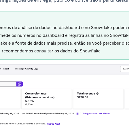
nfigurações de entrega, público e conversão a partir desta
eros de análise de dados no dashboard e no Snowflake podem di
mede os números no dashboard e registra as linhas no Snowfla
ake é a fonte de dados mais precisa, então se você perceber dis
, recomendamos consultar os dados do Snowflake.