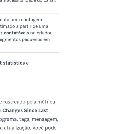
 à acessibilidade do canal,
xecuta uma contagem
timado a partir de uma
os contatáveis
no criador
 segmentos pequenos em
 statistics
e
 rastreado pela métrica
e
Changes Since Last
nograma, tags, mensagem,
a atualização, você pode