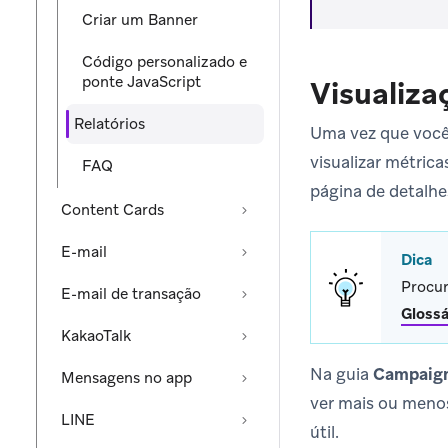
Criar um Banner
Código personalizado e
ponte JavaScript
Visualiza
Relatórios
Uma vez que você
visualizar métric
FAQ
página de detalhe
Content Cards
E-mail
Dica
Procur
E-mail de transação
Glossá
KakaoTalk
Na guia
Campaign
Mensagens no app
ver mais ou menos
LINE
útil.