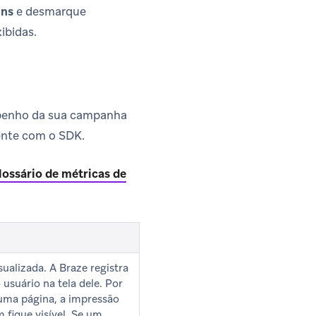
ns
e desmarque
ibidas.
mpenho da sua campanha
ente com o SDK.
lossário de métricas de
alizada. A Braze registra
suário na tela dele. Por
uma página, a impressão
 fique visível. Se um