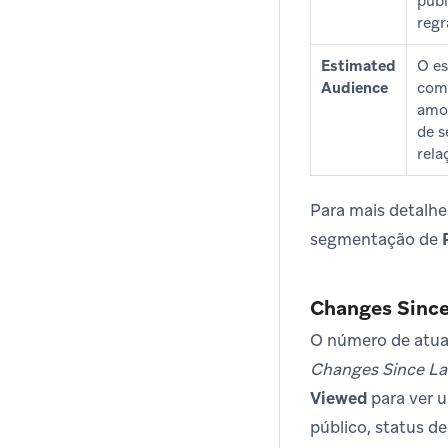
públ
regr
Estimated
O es
Audience
comp
amos
de s
rela
Para mais detalh
segmentação de
Changes Since
O número de atua
Changes Since La
Viewed
para ver 
público, status d