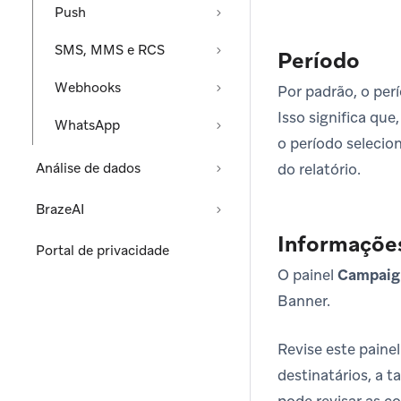
Push
SMS, MMS e RCS
Período
Webhooks
Por padrão, o per
Isso significa que
WhatsApp
o período selecio
Análise de dados
do relatório.
BrazeAI
Informaçõe
Portal de privacidade
O painel
Campaign
Banner.
Revise este paine
destinatários, a 