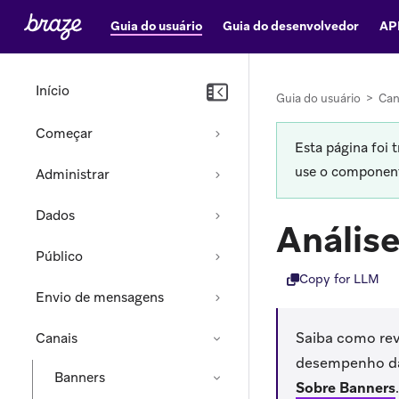
Guia do usuário
Guia do desenvolvedor
AP
Início
Guia do usuário
>
Can
Começar
Esta página foi 
use o componente
Administrar
Dados
Anális
Público
Copy for LLM
Envio de mensagens
Saiba como rev
Canais
desempenho da
Banners
Sobre Banners
.