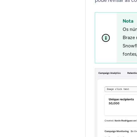
pode revisar as co
Nota
Os núm
Braze 
Snowfl
fontes