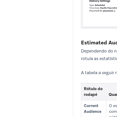
Estimated Aud
Dependendo do núm
rotula as estatís
A tabela a seguir 
Rótulo do
rodapé
Qua
Current
O es
Audience
comp