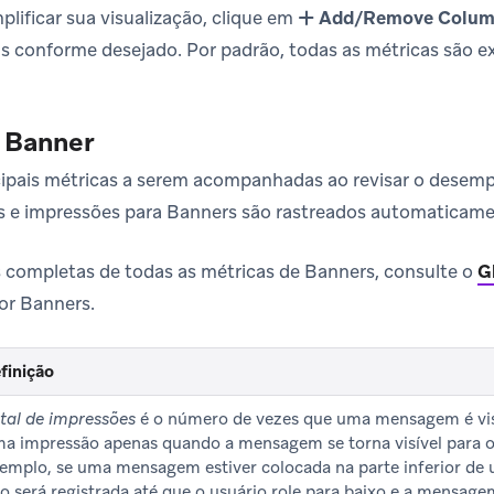
plificar sua visualização, clique em
Add/Remove Colum
s conforme desejado. Por padrão, todas as métricas são ex
 Banner
ncipais métricas a serem acompanhadas ao revisar o dese
es e impressões para Banners são rastreados automaticam
s completas de todas as métricas de Banners, consulte o
G
por Banners.
finição
empenho de Banner
tal de impressões
é o número de vezes que uma mensagem é visu
a impressão apenas quando a mensagem se torna visível para o u
emplo, se uma mensagem estiver colocada na parte inferior de 
o será registrada até que o usuário role para baixo e a mensagem