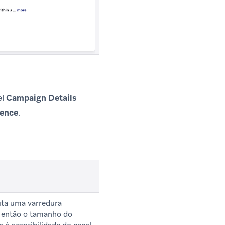
el
Campaign Details
ience
.
uta uma varredura
o, então o tamanho do