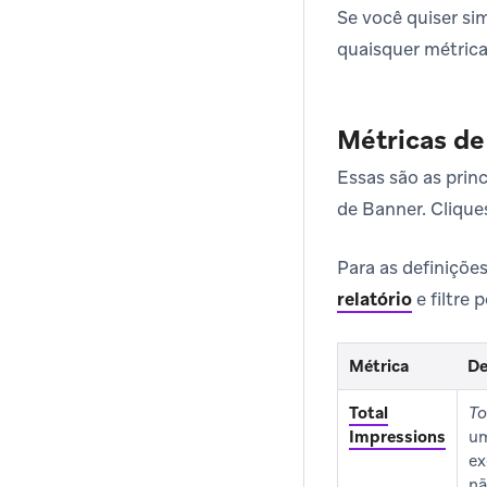
Se você quiser sim
quaisquer métrica
Métricas de
Essas são as pri
de Banner. Cliqu
Para as definiçõe
relatório
e filtre 
Métrica
De
Métricas de des
Total
To
Impressions
um
ex
nã