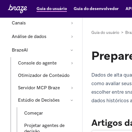
Guia do usuário
Guia do desenvolvedor
AP
Envio de mensagens
Canais
Guia do usuário
>
Bra
Análise de dados
BrazeAI
Prepar
Console do agente
Dados de alta qua
Otimizador de Conteúdo
como avaliar seus 
Servidor MCP Braze
escolher entre sna
Estúdio de Decisões
dados históricos 
Começar
Artigos d
Projetar agentes de
decisão